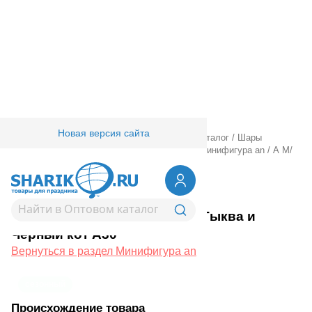
Новая версия сайта
Главная
/
Товары для праздника
/
Оптовый каталог
/
Шары
фольгированные
/
Шары фигурные малые
/
Минифигура an
/
А М/
ФИГУРА HWN Тыква и Черный кот А30
1206-1574
А М/ФИГУРА HWN Тыква и
Черный кот А30
Вернуться в раздел Минифигура an
сезонный
Происхождение товара