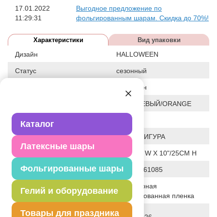
17.01.2022
Выгодное предложение по
11:29:31
фольгированным шарам. Скидка до 70%!
Характеристики
Вид упаковки
Дизайн
HALLOWEEN
Статус
сезонный
Событие
Хэллоуин
Цвет
ОРАНЖЕВЫЙ/ORANGE
Размер
10"
Каталог
Форма
МИНИ ФИГУРА
Латексные шары
Общие размеры
9"/22CM W X 10"/25CM H
Фольгированные шары
Штрих код
026635461085
Полимерная
Гелий и оборудование
Исходный материал
фольгированная пленка
Дата последнего изменения
Товары для праздника
28-01-2026