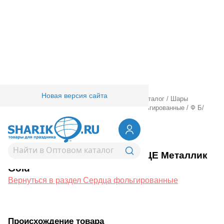
Новая версия сайта
Главная
/
Товары для праздника
/
Оптовый каталог
/
Шары
фольгированные
/
Без рисунка
/
Сердца фольгированные
/
Ф Б/
РИС 18" СЕРДЦЕ Металлик Gold
1204-0082
Ф Б/РИС 18" СЕРДЦЕ Металлик
Gold
Вернуться в раздел Сердца фольгированные
Происхождение товара