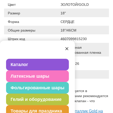
Цвет
ЗОЛОТОЙ/GOLD
Размер
18"
Форма
СЕРДЦЕ
Общие размеры
18"/46СМ
Штрих код
4607099815230
Полимерная
Исходный материал
фольгированная пленка
Дата последнего изменения
28-01-2026
Каталог
элемента
Вес
10.500 г
Латексные шары
Описание товара
Фольгированные шары
Одноцветный шар, без рисунка, используется в
оформлениях, композициях. При надувании рекомендуется
Гелий и оборудование
использовать гелий. Имеет встроенный клапан - что
упрощает надувание.
Товары для праздника
Посмотреть Ф Б/РИС 18" СЕРДЦЕ Металлик Gold на