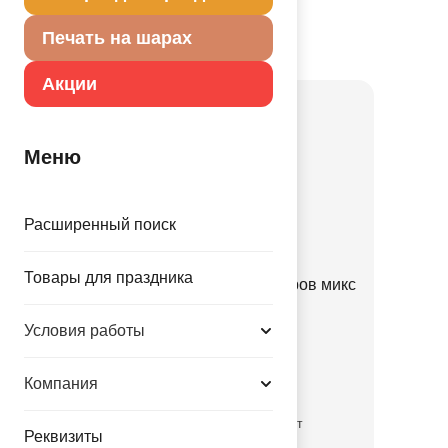
Портале оптовых закупок
Печать на шарах
Товар из коллекции
Золотая
Акции
Меню
Расширенный поиск
Товары для праздника
Набор Арка золотая из шаров микс
70шт
Условия работы
1111-1364
690.00 руб.
Компания
временно отсутствует
Реквизиты