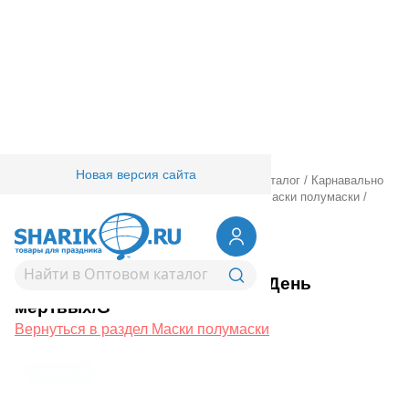
Новая версия сайта
Главная
/
Товары для праздника
/
Оптовый каталог
/
Карнавально
праздничная прод.
/
Карнавал аксессуары
/
Маски полумаски
/
Маска HWN Череп День мертвых/G
1501-6578
Маска HWN Череп День
мертвых/G
Вернуться в раздел Маски полумаски
сезонный