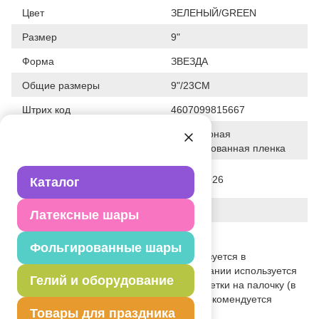
Цвет
ЗЕЛЕНЫЙ/GREEN
Размер
9"
Форма
ЗВЕЗДА
Общие размеры
9"/23СМ
Штрих код
4607099815667
Полимерная
Исходный материал
фольгированная пленка
Дата последнего изменения
28-01-2026
Каталог
элемента
Вес
2.500 г
Латексные шары
Описание товара
Фольгированные шары
Одноцветный шар, без рисунка, используется в
оформлениях, композициях. При надувании используется
Гелий и оборудование
только воздух. Крепятся с помощью розетки на палочку (в
комплект не входят). Для запаивания рекомендуется
Товары для праздника
использовать запайщик - 1307-0005.