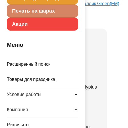
Посмотреть Ф Б/РИС 9" ЗВЕЗДА Металлик Green(FM)
на Портале оптовых закупок
Печать на шарах
Товар из коллекции
Зеленая
Акции
Меню
Расширенный поиск
Товары для праздника
Е 12" Пастель Retro Eucalyptus
Green
Условия работы
1102-3135
Компания
3.35 руб.
Реквизиты
в достаточном количестве