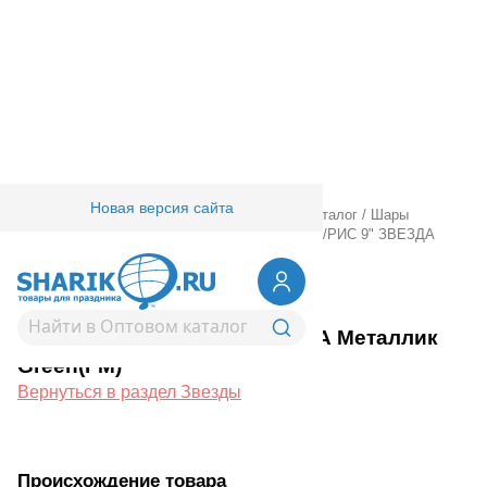
Новая версия сайта
Главная
/
Товары для праздника
/
Оптовый каталог
/
Шары
фольгированные
/
Без рисунка
/
Звезды
/
Ф Б/РИС 9" ЗВЕЗДА
Металлик Green(FM)
1204-0158
Ф Б/РИС 9" ЗВЕЗДА Металлик
Green(FM)
Вернуться в раздел Звезды
Происхождение товара