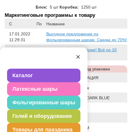
Блок:
5 шт
Коробка:
1250 шт
Маркетинговые программы к товару
С
По
Название
17.01.2022
Выгодное предложение по
11:29:31
фольгированным шарам. Скидка до 70%!
17.01.2022
Финальное предложение! Всё по 10
11:29:24
рублей!
Характеристики
Вид упаковки
Каталог
Статус
ЛИКВИДАЦИЯ
Событие
Праздник
Латексные шары
Цвет
СИНИЙ/DARK BLUE
Фольгированные шары
Размер
18"
Гелий и оборудование
Форма
КРУГ
Общие размеры
18"/46СМ
Товары для праздника