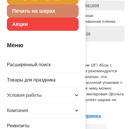
Штрих код
4690390561609
Печать на шарах
Полимерная
Исходный материал
фольгированная пленка
Акции
Дата последнего изменения
28-01-2026
элемента
Меню
Вес
16.000 г
Описание товара
Расширенный поиск
Круглый фольгированный шар диаметром 18"/ 46см с
оригинальным дизайном. При надувании рекомендуется
использовать гелий. Имеет встроенный клапан -что
Товары для праздника
упрощает надувание. Поставляется в красочной упаковке с
цветным изображением шара, благодаря чему можно
выставлять товар в сдутом виде. Тонкая миларовая (фольга
Условия работы
на полиэтиленовой основе) пленка позволяет шарам не
сдуваться до 7 дней.
Компания
Товар из коллекции
Эпичная Вечеринка
Реквизиты