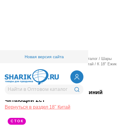
Новая версия сайта
Главная
/
Товары для праздника
/
Оптовый каталог
/
Шары
фольгированные
/
18" 20" с рисунком
/
18" Китай
/
К 18" Ежик
Аниме синий читающий 2ст
1202-3900
К 18" Ежик Аниме синий
читающий 2ст
Вернуться в раздел 18" Китай
С Т О К