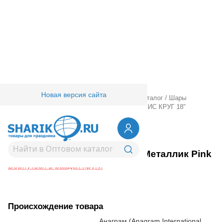
Новая версия сайта
Главная
/
Товары для праздника
/
Оптовый каталог
/
Шары
фольгированные
/
Без рисунка
/
Круги
/
А Б/РИС КРУГ 18"
Металлик Pink
1204-0221
А Б/РИС КРУГ 18" Металлик Pink
Вернуться в раздел Круги
Происхождение товара
Анаграм (Anagram International,