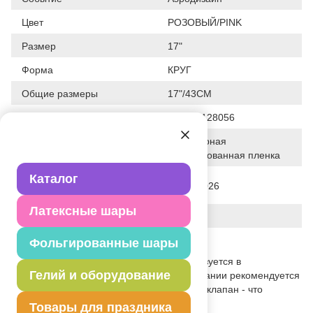
Цвет
РОЗОВЫЙ/PINK
Размер
17"
Форма
КРУГ
Общие размеры
17"/43СМ
Штрих код
026635128056
Полимерная
Исходный материал
фольгированная пленка
Каталог
Дата последнего изменения
28-01-2026
элемента
Латексные шары
Вес
11.000 г
Фольгированные шары
Описание товара
Одноцветный шар, без рисунка, используется в
Гелий и оборудование
оформлениях, композициях. При надувании рекомендуется
использовать гелий. Имеет встроенный клапан - что
упрощает надувание.
Товары для праздника