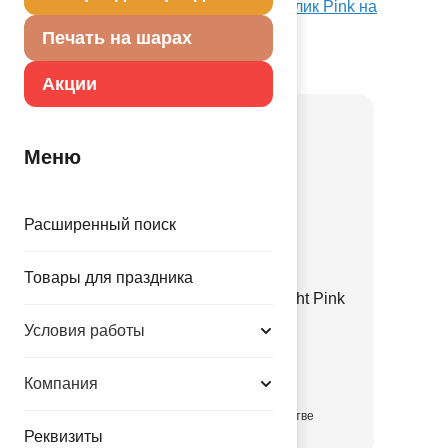
Посмотреть А Б/РИС КРУГ 18" Металлик Pink на
Портале оптовых закупок
Печать на шарах
Товар из коллекции
Розовая
Акции
Меню
Расширенный поиск
Товары для праздника
Е 12" Пастель Retro Twilight Pink
1102-3141
Условия работы
3.35 руб.
Компания
в достаточном количестве
Реквизиты