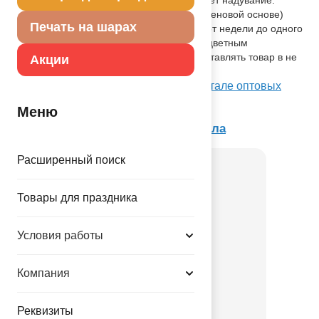
Тонкая миларовая (фольга на полиэтиленовой основе)
Печать на шарах
пленка позволяет шарам не сдуваться от недели до одного
месяца. Упакован в красочный пакет, с цветным
изображением шара, что позволяет выставлять товар в не
Акции
надутом виде.
Посмотреть А ЦИФРА 8 Silver на Портале оптовых
закупок
Меню
Товар из коллекции
Цифры и числа
Расширенный поиск
Товары для праздника
Условия работы
Компания
Ф 18" 18
Реквизиты
1202-4451