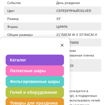
Событие
День рождения
Цвет
СЕРЕБРЯНЫЙ/SILVER
Размер
33"
Форма
ЦИФРА
Общие размеры
21"/58CM.W X 33"/84CM.H
Штрих код
026635279888
Полимерная
Исходный материал
фольгированная пленка
Каталог
Дата последнего изменения
28-01-2026
элемента
Латексные шары
Вес
53.000 г
Фольгированные шары
Описание товара
Объемная фигура в форме цифры - используется в
Гелий и оборудование
оформлениях (для написания дат и цифр), в подарочных
букетах. При надувании рекомендуется использовать гелий.
Товары для праздника
Имеет встроенный клапан - что упрощает надувание.