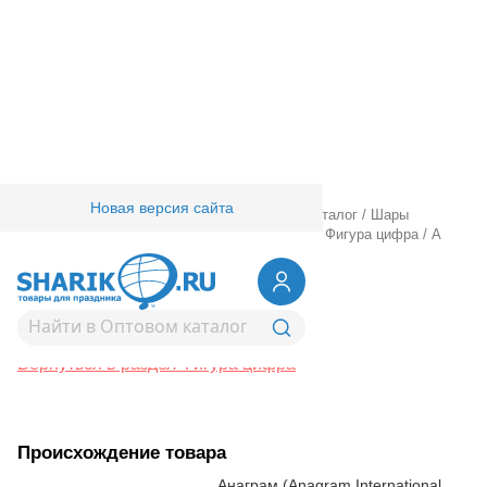
Новая версия сайта
Главная
/
Товары для праздника
/
Оптовый каталог
/
Шары
фольгированные
/
Шары фигурные большие
/
Фигура цифра
/
А
ЦИФРА 8 Silver
1207-0267
А ЦИФРА 8 Silver
Вернуться в раздел Фигура цифра
Происхождение товара
Анаграм (Anagram International,