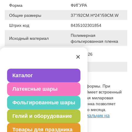
Форма
ФИГУРА
Общие размеры
37"/92CM.H*24"/59CM.W
Штрих код
8435102301854
Полимерная
Исходный материал
фольгированная пленка
Дата последнего изменения
22-07-2026
элемента
Вес
21.000 г
Каталог
Описание товара
Сложная, объемная фигура указанной формы. При
Латексные шары
надувании используется только гелий. Имеет встроенный
клапан - что упрощает надувание. Тонкая миларовая
Фольгированные шары
(фольга на полиэтиленовой основе) пленка позволяет
шарам не сдуваться от недели до одного месяца.
Посмотреть Ф ФИГУРА Медвежонок мальчик на
Гелий и оборудование
Портале оптовых закупок
Товары для праздника