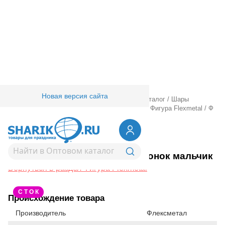
Новая версия сайта
Главная
/
Товары для праздника
/
Оптовый каталог
/
Шары
фольгированные
/
Шары фигурные большие
/
Фигура Flexmetal
/
Ф
ФИГУРА Медвежонок мальчик
1207-0477
Ф ФИГУРА Медвежонок мальчик
Вернуться в раздел Фигура Flexmetal
С Т О К
Происхождение товара
Производитель
Флексметал