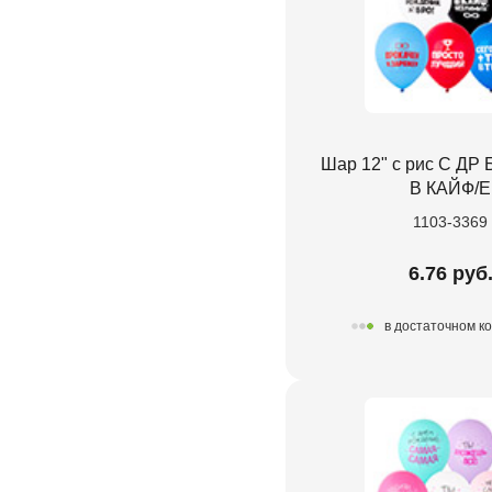
Шар 12" с рис С Д
В КАЙФ/E
1103-3369
6.76 руб
в достаточном к