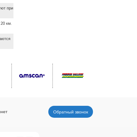
уют при
20 км.
ваются
инет
Обратный звонок