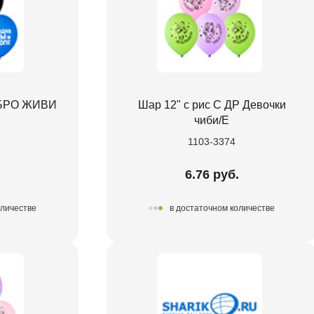
Р БРО ЖИВИ
Шар 12" с рис С ДР Девочки
чиби/E
1103-3374
.
6.76 руб.
оличестве
в достаточном количестве