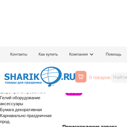
Главная
/
Товары для праздника
/
Оптовый каталог
/
Шары латексные
/
К
Контакты
Как купить
Компания
Помощь
Воздушные шары, все для
1103-3076
Шар с рисунк
праздника
0 товаров
16. 6шт
Расширенный поиск
Шары латексные
Шары фольгированные
С Т О К
Гелий оборудование
аксессуары
Бумага декоративная
Карнавально праздничная
прод.
Происхождение товара