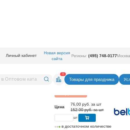
руглые с рисунком
/
Шар с рисунком
/
Шар с рисунком 14" Хром Юбилей 
Новая версия
Личный кабинет
(495) 748-0177
Регионы:
Москва
сайта
ом 14" Хром Юбилей -
Вернуться в раздел Шар с рис
0
Товары для праздника
Ус
Скидка 50%
76,00
руб. за шт
Цена
152.00 руб. за шт
шт
в достаточном количестве