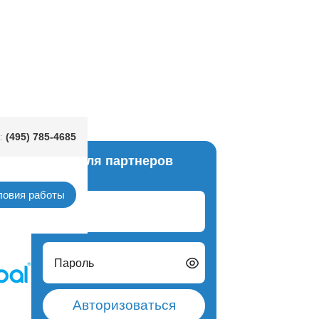
- 16. 6шт
(495) 785-4685
:
Вход для партнеров
унком
ловия работы
Логин
Пароль
Авторизоваться