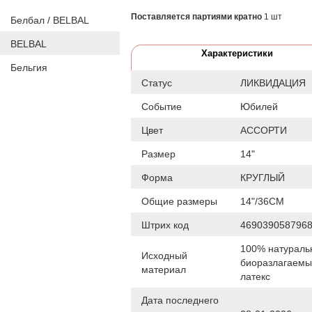
Поставляется партиями кратно
1 шт
Белбал / BELBAL
BELBAL
Характеристики
Бельгия
Статус
ЛИКВИДАЦИЯ
Событие
Юбилей
Цвет
АССОРТИ
Размер
14"
Форма
КРУГЛЫЙ
Общие размеры
14"/36СМ
Штрих код
469039058796
100% натураль
Исходный
биоразлагаем
материал
латекс
Дата последнего