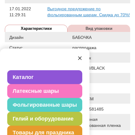
17.01.2022
Выгодное предложение по
11:29:31
фольгированным шарам. Скидка до 70%!
Характеристики
Вид упаковки
Дизайн
БАБОЧКА
Статус
распродажа
Событие
Праздник
Цвет
ЧЕРНЫЙ/BLACK
Каталог
Размер
39"
Форма
ФИГУРА
Латексные шары
Общие размеры
39"/ 99 СМ
Фольгированные шары
Штрих код
4690390581485
Гелий и оборудование
Полимерная
Исходный материал
фольгированная пленка
Товары для праздника