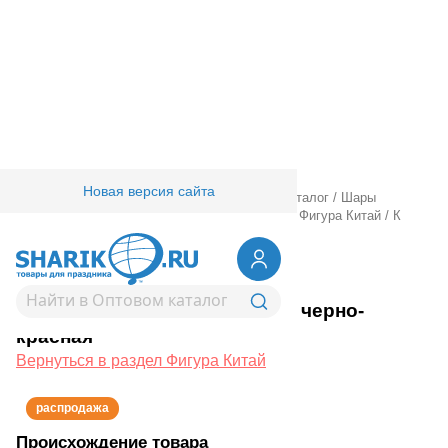
Новая версия сайта
Главная
/
Товары для праздника
/
Оптовый каталог
/
Шары
фольгированные
/
Шары фигурные большие
/
Фигура Китай
/
К
ФИГУРА Бабочка черно-красная
1207-5738
К ФИГУРА Бабочка черно-
красная
Вернуться в раздел Фигура Китай
распродажа
Происхождение товара