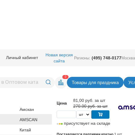
ичная прод.
/
Карнавал аксессуары
/
Декорации
/
Декор-компл Снеговик
Новая версия
Личный кабинет
(495) 748-0177
Регионы:
Москва
сайта
 Снеговик Веселый 10шт/А
Вернуться в раздел Деко
0
Товары для праздника
Ус
Скидка 70%
81,00
руб. за шт
Цена
270.00 руб. за шт
Амскан
AMSCAN
присутствует на складе
Китай
Поставляется партиями кратно
1 шт