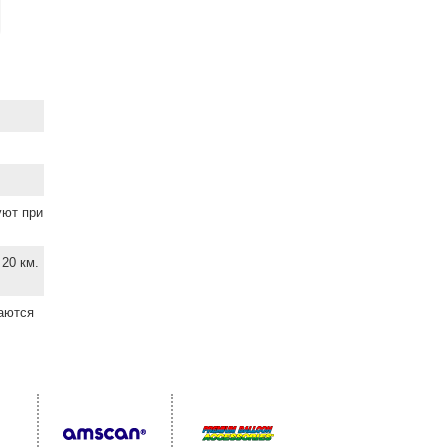
уют при
20 км.
ваются