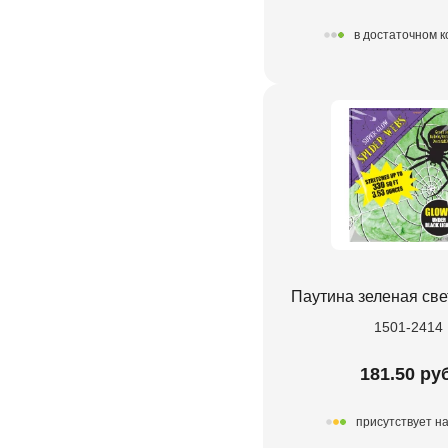
в достаточном 
Паутина зеленая св
1501-2414
181.50 ру
присутствует н