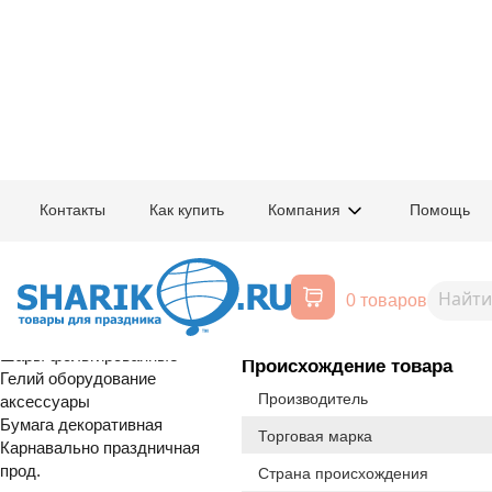
Главная
/
Товары для праздника
/
Оптовый каталог
/
Карнавально праздн
Контакты
Как купить
Компания
Помощь
Воздушные шары, все для
1501-3465
Декор-компл
праздника
0 товаров
Расширенный поиск
С Т О К
Шары латексные
Шары фольгированные
Происхождение товара
Гелий оборудование
Производитель
аксессуары
Бумага декоративная
Торговая марка
Карнавально праздничная
прод.
Страна происхождения