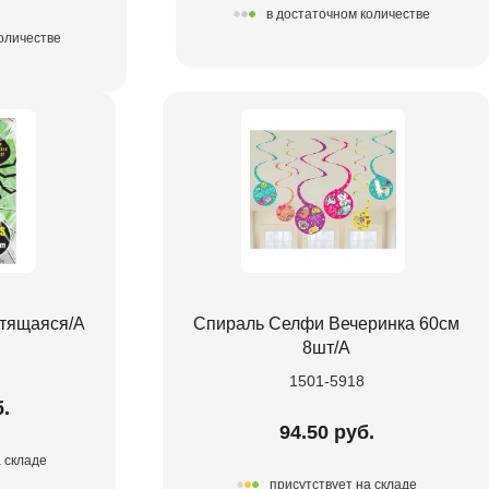
в достаточном количестве
количестве
етящаяся/A
Спираль Селфи Вечеринка 60см
8шт/А
1501-5918
б.
94.50 руб.
а складе
присутствует на складе