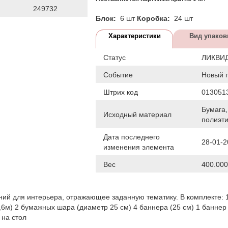
249732
Блок:
6 шт
Коробка:
24 шт
Характеристики
Вид упаков
Статус
ЛИКВИ
Событие
Новый 
Штрих код
013051
Бумага,
Исходный материал
полиэт
Дата последнего
28-01-2
изменения элемента
Вес
400.000
ий для интерьера, отражающее заданную тематику. В комплекте: 
,6м) 2 бумажных шара (диаметр 25 см) 4 баннера (25 см) 1 баннер
 на стол