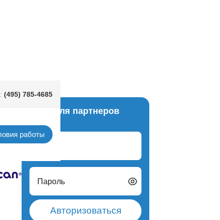
 Веселый 10шт/А
(495) 785-4685
:
Вход для партнеров
рации
ловия работы
Логин
Пароль
Авторизоваться