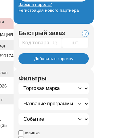
Забыли пароль?
Регистрация нового партнера
ки
Быстрый заказ
?
ДАЦИЯ
Код товара
год
390174
Добавить в корзину
илен
Фильтры
026
 г
1
 (35
новинка