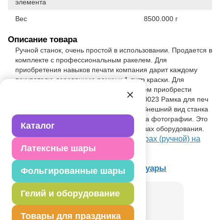
элемента
Вес
8500.000 г
Описание товара
Ручной станок, очень простой в использовании. Продается в
комплекте с профессиональным ракелем. Для
приобретения навыков печати компания дарит каждому
покупателю деревянную рамку и 1 литр краски. Для
профессиональной работы, рекомендуем приобрести
алюминиевую рамку. Например #1306-0023 Рамка для печ
станка ал малая 350 х 250. Внимание! Внешний вид станка
может отличаться от представленного на фотографии. Это
Каталог
не скажется на потребительских свойствах оборудования.
Посмотреть Станок для печати на шарах (ручной) на
Латексные шары
Портале оптовых закупок
Товар из раздела
Станки и аксессуары
Фольгированные шары
Гелий и оборудование
Товары для праздника