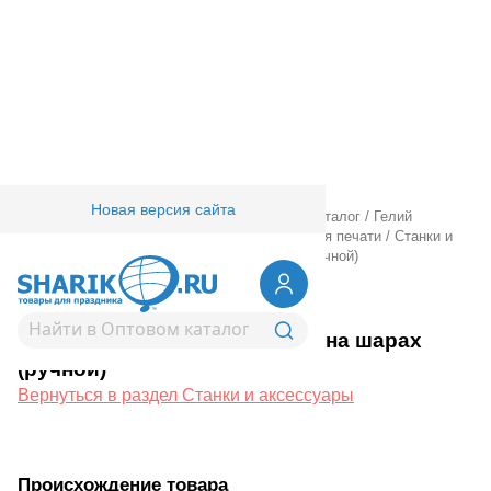
Новая версия сайта
Главная
/
Товары для праздника
/
Оптовый каталог
/
Гелий
оборудование аксессуары
/
Оборудование для печати
/
Станки и
аксессуары
/
Станок для печати на шарах (ручной)
1306-0015
Станок для печати на шарах
(ручной)
Вернуться в раздел Станки и аксессуары
Происхождение товара