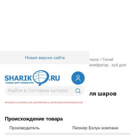
Новая версия сайта
Главная
/
Товары для праздника
/
Оптовый каталог
/
Гелий
оборудование аксессуары
/
Оборудование
/
Калибратор - куб для
шаров
1307-0006
Калибратор - куб для шаров
Вернуться в раздел Оборудование
Происхождение товара
Производитель
Пионер Бэлун компани