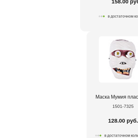
158.00 ру
в достаточном к
Маска Мумия плас
1501-7325
128.00 руб.
в достаточном кол