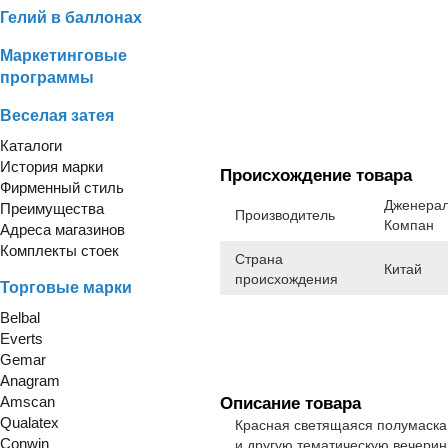
Гелий в баллонах
Маркетинговые
программы
Веселая затея
Каталоги
История марки
Происхождение товара
Фирменный стиль
Дженерал
Преимущества
Производитель
Компан
Адреса магазинов
Комплекты стоек
Страна
Китай
происхождения
Торговые марки
Belbal
Everts
Gemar
Anagram
Amscan
Описание товара
Qualatex
Красная светящаяся полумаска 
Conwin
и другую тематическую вечерин