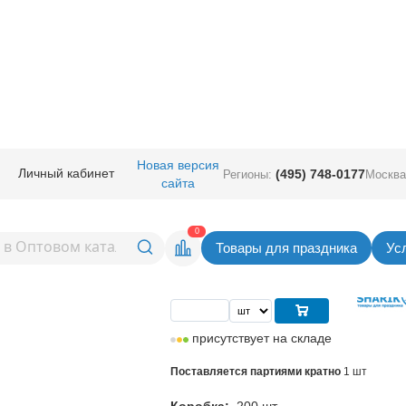
ичная прод.
/
Карнавал аксессуары
/
Маски полумаски
/
Полумаска свет
Новая версия
Личный кабинет
(495) 748-0177
Регионы:
Москва
сайта
ветящ с перьями
Вернуться в раздел Маски полу
0
Товары для праздника
Ус
Цена
125,00
руб. за шт
присутствует на складе
Поставляется партиями кратно
1 шт
Коробка:
200 шт