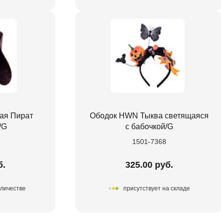
ая Пират
Ободок HWN Тыква светящаяся
/G
с бабочкой/G
1501-7368
б.
325.00 руб.
оличестве
присутствует на складе