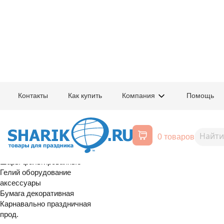
Главная
/
Товары для праздника
/
Оптовый каталог
/
Карнавально праздн
Контакты
Как купить
Компания
Помощь
Воздушные шары, все для
1501-5864
Полумаска с
праздника
0 товаров
красная/G
Расширенный поиск
Шары латексные
Шары фольгированные
Гелий оборудование
аксессуары
Бумага декоративная
Карнавально праздничная
прод.