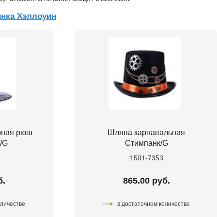
нка Хэллоуин
рная рюш
Шляпа карнавальная
/G
Стимпанк/G
1501-7353
б.
865.00 руб.
оличестве
в достаточном количестве