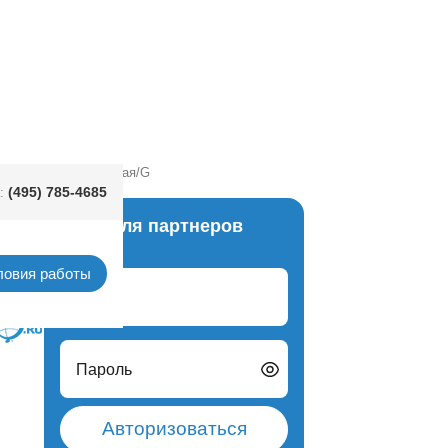
ящ с перьями красная/G
(495) 785-4685
:
Вход для партнеров
маски
ловия работы
Логин
Пароль
Авторизоваться