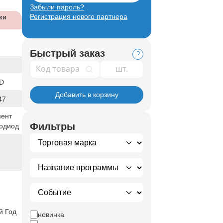
Забыли пароль?
Регистрация нового партнера
ки
Быстрый заказ
?
Код товара
D
Добавить в корзину
47
мент
Фильтры
тодиод
й Год
новинка