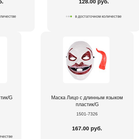
б.
128.00 руб.
оличестве
в достаточном количестве
тик/G
Маска Лицо с длинным языком
пластик/G
1501-7326
167.00 руб.
ичестве