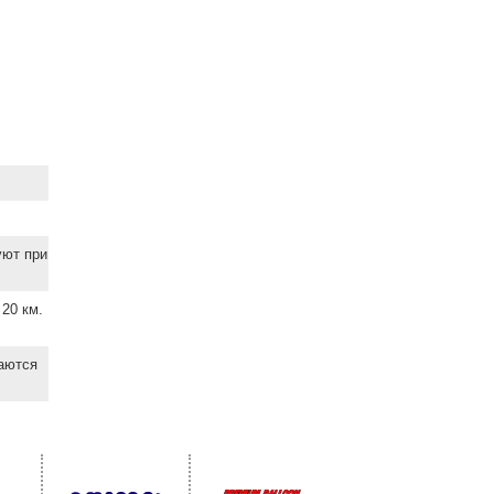
уют при
20 км.
ваются