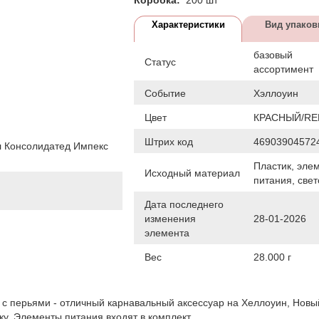
Характеристики
Вид упаков
базовый
Статус
ассортимент
Событие
Хэллоуин
Цвет
КРАСНЫЙ/RE
Штрих код
46903904572
 Консолидатед Импекс
Пластик, эле
Исходный материал
питания, све
Дата последнего
изменения
28-01-2026
элемента
Вес
28.000 г
с перьями - отличный карнавальный аксессуар на Хеллоуин, Новы
ку. Элементы питания входят в комплект.