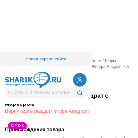
Новая версия сайта
Главная
/
Товары для праздника
/
Оптовый каталог
/
Шары
фольгированные
/
Шары фигурные большие
/
Фигура Anagram
/
А
ФИГУРА/P50 Квадрат с маркером
1207-2999
А ФИГУРА/P50 Квадрат с
маркером
Вернуться в раздел Фигура Anagram
С Т О К
Происхождение товара