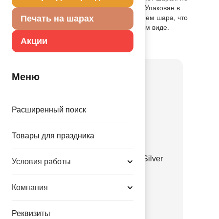
сдуваться от недели до одного месяца. Упакован в
красочный пакет, с цветным изображением шара, что
Печать на шарах
позволяет выставлять товар в не надутом виде.
Акции
Товар из коллекции
Горошек
Меню
Расширенный поиск
Товары для праздника
Шелк 11" Горошек Gold Silver
Условия работы
RoseGold/Q
1103-3319
Компания
36.67 руб.
Реквизиты