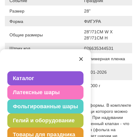
Событие
Праздник
Размер
28"
Форма
ФИГУРА
28"/71CM W X
Общие размеры
28"/71CM H
Штрих код
026635344531
Исходный материал
Полимерная пленка
Дата последнего изменения
28-01-2026
элемента
Каталог
Вес
51.000 г
Латексные шары
Описание товара
Сложная, объемная фигура указанной формы. В комплекте
Фольгированные шары
с шаром идет белый маркер, при помощи которого можно
написать любое поздравление на шаре! При надувании
Гелий и оборудование
используется только гелий. Имеет встроенный клапан - что
упрощает надувание. Тонкая миларовая (фольга на
Товары для праздника
полиэтиленовой основе) пленка позволяет шарам не