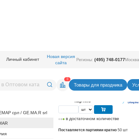
пециальные
/
Линколуны Gemar
/
Линколун 12"/100 Пастель Shell
Новая версия
Личный кабинет
(495) 748-0177
Регионы:
Москва
сайта
/100 Пастель Shell
Вернуться в раздел Линколуны 
0
Товары для праздника
Ус
13,55
руб. за шт
Цена
677,50 руб. за
партию
МАР срл / GE.MA.R srl
в достаточном количестве
MAR
Поставляется партиями кратно
50 шт
лия