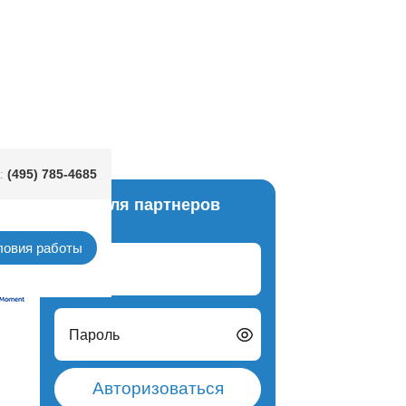
(495) 785-4685
:
Вход для партнеров
Gemar
ловия работы
Логин
Пароль
Авторизоваться