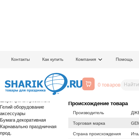
Главная
/
Товары для праздника
/
Оптовый каталог
/
Шары латексные
/
С
Контакты
Как купить
Компания
Помощь
Воздушные шары, все для
1108-0600
Линколун 12"
праздника
0 товаров
Расширенный поиск
Шары латексные
Шары фольгированные
Происхождение товара
Гелий оборудование
Производитель
ДЖЕ
аксессуары
Бумага декоративная
Торговая марка
GE
Карнавально праздничная
прод.
Страна происхождения
Ита