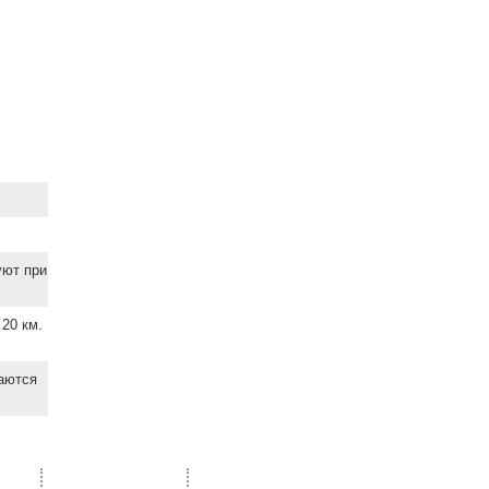
уют при
20 км.
ваются