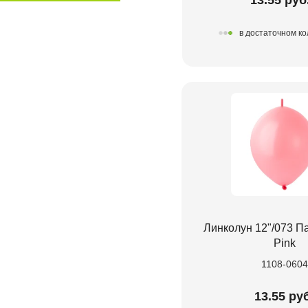
в достаточном ко
Линколун 12"/073 П
Pink
1108-0604
13.55 ру