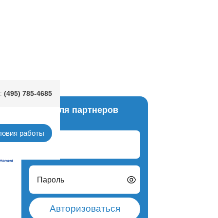
(495) 785-4685
:
Вход для партнеров
Gemar
ловия работы
Логин
Пароль
Авторизоваться