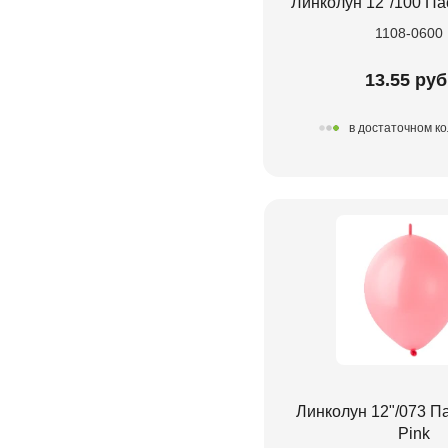
Линколун 12"/100 Пас
1108-0600
13.55 руб
в достаточном к
Линколун 12"/073 П
Pink