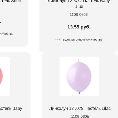
тель Shell
Линколун 12"/072 Пастель Baby
Blue
1108-0603
.
13.55 руб.
оличестве
в достаточном количестве
астель Baby
Линколун 12"/079 Пастель Lilac
1108-0605