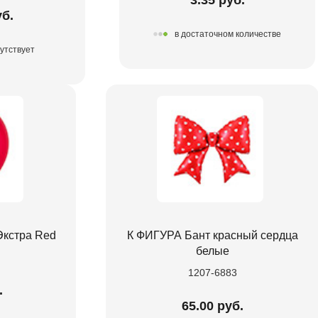
уб.
в достаточном количестве
утствует
Экстра Red
К ФИГУРА Бант красный сердца
белые
1207-6883
.
65.00 руб.