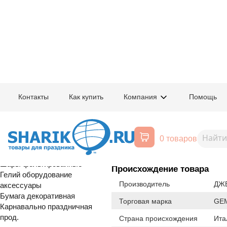
Главная
/
Товары для праздника
/
Оптовый каталог
/
Шары латексные
/
С
Контакты
Как купить
Компания
Помощь
Воздушные шары, все для
1108-0602
Линколун 12"
праздника
0 товаров
Расширенный поиск
Шары латексные
Шары фольгированные
Происхождение товара
Гелий оборудование
Производитель
ДЖЕ
аксессуары
Бумага декоративная
Торговая марка
GE
Карнавально праздничная
прод.
Страна происхождения
Ита