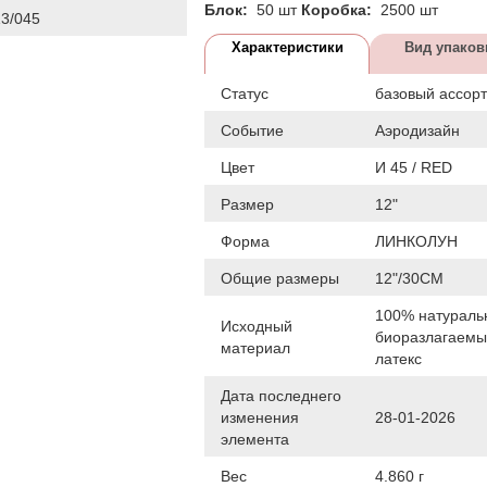
Блок:
50 шт
Коробка:
2500 шт
3/045
Характеристики
Вид упаков
Статус
базовый ассор
Событие
Аэродизайн
Цвет
И 45 / RED
Размер
12"
Форма
ЛИНКОЛУН
Общие размеры
12"/30СМ
100% натураль
Исходный
биоразлагаем
материал
латекс
Дата последнего
изменения
28-01-2026
элемента
Вес
4.860 г