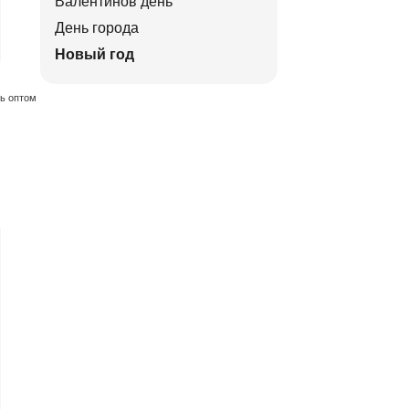
Валентинов день
День города
Новый год
ть оптом