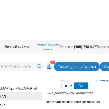
пециальные
/
Линколуны Gemar
/
Линколун 12"/045 Пастель Red
Новая версия
Личный кабинет
(495) 748-0177
Регионы:
Москва
сайта
/045 Пастель Red
Вернуться в раздел Линколуны 
0
Товары для праздника
Ус
13,55
руб. за шт
Цена
677,50 руб. за
партию
МАР срл / GE.MA.R srl
в достаточном количестве
MAR
Поставляется партиями кратно
50 шт
лия