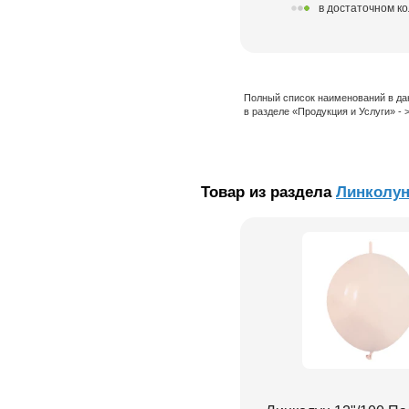
в достаточном к
Полный список наименований в да
в разделе «Продукция и Услуги» -
Товар из раздела
Линколу