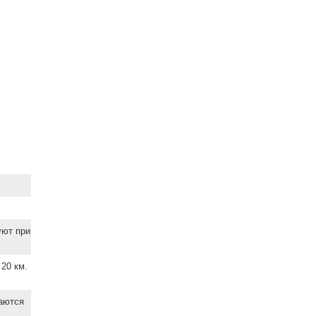
уют при
20 км.
ваются