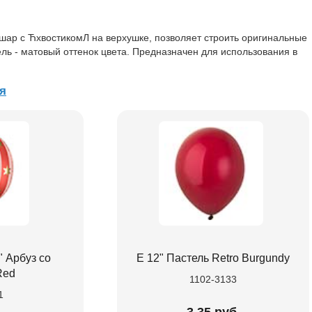
ар с ЋхвостикомЛ на верхушке, позволяет строить оригинальные
ель - матовый оттенок цвета. Предназначен для использования в
я
 Арбуз со
Е 12" Пастель Retro Burgundy
Red
1102-3133
1
3.35 руб.