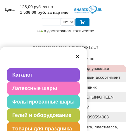
128,00
руб. за шт
Цена
1 536,00 руб. за партию
в достаточном количестве
Поставляется партиями кратно
12 шт
Блок:
12 шт
Коробка:
72 шт
Характеристики
Вид упаковки
Каталог
Статус
базовый ассортимент
Событие
Праздник
Латексные шары
Цвет
ЗЕЛЕНЫЙ/GREEN
Фольгированные шары
Общие размеры
30СМ
Гелий и оборудование
Штрих код
4690390594003
Бумага, пластмасса,
Товары для праздника
Исходный материал