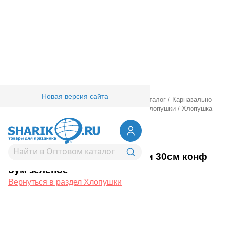
Новая версия сайта
Главная
/
Товары для праздника
/
Оптовый каталог
/
Карнавально
праздничная прод.
/
Карнавал аксессуары
/
Хлопушки
/
Хлопушка
Бумфети 30см конф бум зеленое
1501-6943
Хлопушка Бумфети 30см конф
бум зеленое
Вернуться в раздел Хлопушки