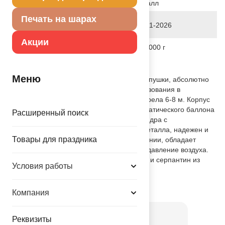
металл
Печать на шарах
Дата последнего изменения
28-01-2026
элемента
Акции
Вес
146.000 г
Описание товара
Меню
Пневматическое устройство, аналог хлопушки, абсолютно
безопасное, предназначено для использования в
помещении и на улице, дальность выстрела 6-8 м. Корпус
хлопушки состоит из двух частей: пневматического баллона
Расширенный поиск
со сжатым воздухом и картонного цилиндра с
наполнителем. Баллон изготовлен из металла, надежен и
Товары для праздника
безопасен при хранении и в использовании, обладает
высокой прочностью, чтобы выдержать давление воздуха.
Выстреливает прямоугольное конфетти и серпантин из
Условия работы
зеленой бумаги.
Товар из коллекции
Зеленая
Компания
Реквизиты