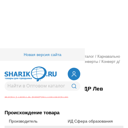
Новая версия сайта
Главная
/
Товары для праздника
/
Оптовый каталог
/
Карнавально
праздничная прод.
/
Подарочная упаковка
/
Конверты
/
Конверт д/
денег С ДР Лев
1509-1614
Конверт д/денег С ДР Лев
Вернуться в раздел Конверты
Происхождение товара
Производитель
ИД Сфера образования