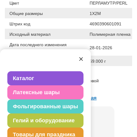
Цвет
ПЕРЛАМУТР/PERL
Общие размеры
1Х2М
Штрих код
4690390601091
Исходный материал
Полимерная пленка
Дата последнего изменения
28-01-2026
элемента
Вес
69.000 г
Описание товара
Каталог
Декоративное украшение из перламутровой
фольгированной пленки размер 1х2м.
Латексные шары
Товар из коллекции
Перламутровая
Фольгированные шары
Гелий и оборудование
Товары для праздника