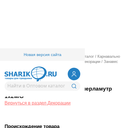
Новая версия сайта
Главная
/
Товары для праздника
/
Оптовый каталог
/
Карнавально
праздничная прод.
/
Карнавал аксессуары
/
Декорации
/
Занавес
фольгир перламутр 1х2м/G
1501-7002
Занавес фольгир перламутр
1х2м/G
Вернуться в раздел Декорации
Происхождение товара