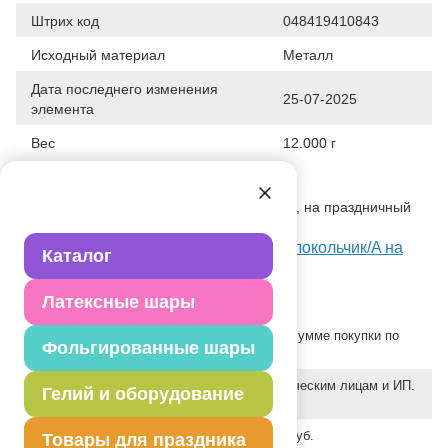
Штрих код
048419410843
Исходный материал
Металл
Дата последнего изменения
25-07-2025
элемента
Вес
12.000 г
Описание товара
Держатель для карточки с именем гостя, на праздничный
стол.
Посмотреть Держатель д/карточки Колокольчик/A на
Каталог
Портале оптовых закупок
Латексные шары
Условия работы/доставка
Бесплатная доставка по Москве при сумме покупки по
Фольгированные шары
предоплате более 20 000 руб.
Продажа производится только юридическим лицам и ИП.
Гелий и оборудование
Форма расчетов - безналичная.
Минимальная сумма заказа - 10 000 руб.
Товары для праздника