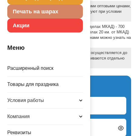
Все цены на товары, являются базовыми оптовыми ценами,
Печать на шарах
указаны в рублях с учетом НДС и действуют при условии
100% предоплаты и самовывоза
Акции
Стоимость доставки по Москве (в пределах МКАД) - 700
руб., по ближнему Подмосковью (в пределах 20 км. от МКАД)
- 850 руб. Подробнее о доставке с баллонами можно узнать на
странице
Меню
Для региональных клиентов доставка осуществляется до
транспортной компании, услуги ТК оплачиваются отдельно
(непосредственно перевозчику).
Расширенный поиск
Вход для партнеров
Товары для праздника
Условия работы
Логин
Компания
Пароль
Реквизиты