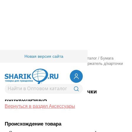
Новая версия сайта
Главная
/
Товары для праздника
/
Оптовый каталог
/
Бумага
декоративная
/
Аксессуары
/
Аксессуары
/
Держатель д/карточки
Колокольчик/A
1413-0010
Держатель д/карточки
Колокольчик/A
Вернуться в раздел Аксессуары
Происхождение товара