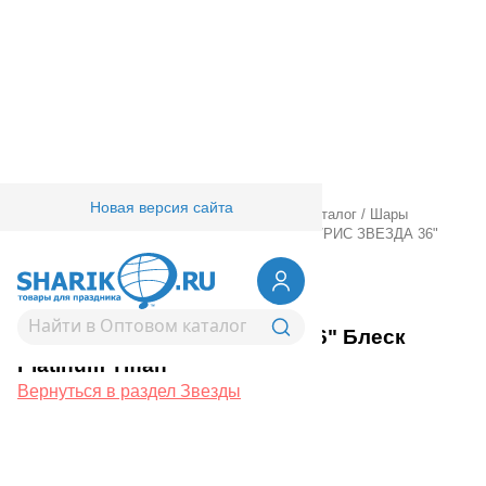
Новая версия сайта
Главная
/
Товары для праздника
/
Оптовый каталог
/
Шары
фольгированные
/
Без рисунка
/
Звезды
/
Г Б/РИС ЗВЕЗДА 36"
Блеск Platinum Tiffan
1204-1624
Г Б/РИС ЗВЕЗДА 36" Блеск
Platinum Tiffan
Вернуться в раздел Звезды