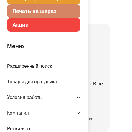
упрощает надувание.
Печать на шарах
Товар из коллекции
Бирюзовая
Акции
Меню
Расширенный поиск
Товары для праздника
Е 12" Пастель Retro Peacock Blue
1102-3139
Условия работы
3.35 руб.
Компания
в достаточном количестве
Реквизиты