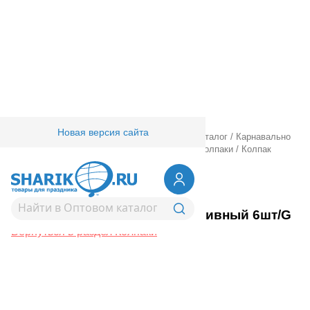
Новая версия сайта
Главная
/
Товары для праздника
/
Оптовый каталог
/
Карнавально
праздничная прод.
/
Карнавал аксессуары
/
Колпаки
/
Колпак
Единорог дивный 6шт/G
1501-6855
Колпак Единорог дивный 6шт/G
Вернуться в раздел Колпаки