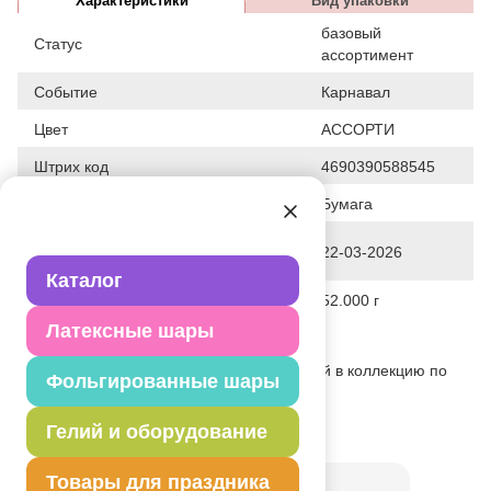
Характеристики
Вид упаковки
базовый
Статус
ассортимент
Событие
Карнавал
Цвет
АССОРТИ
Штрих код
4690390588545
Исходный материал
Бумага
Дата последнего изменения
22-03-2026
элемента
Каталог
Вес
52.000 г
Латексные шары
Описание товара
Карнавальный головной убор. Входящий в коллекцию по
Фольгированные шары
дизайну.
Гелий и оборудование
Товар из коллекции
Единорог
Товары для праздника