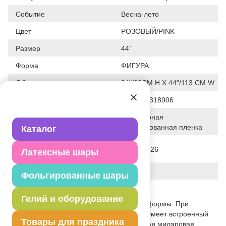
Событие
Весна-лето
Цвет
РОЗОВЫЙ/PINK
Размер
44"
Форма
ФИГУРА
Общие размеры
24"/60CM.H X 44"/113 CM.W
Штрих код
8435102318906
Полимерная
Исходный материал
фольгированная пленка
Каталог
Дата последнего изменения
28-01-2026
Латексные шары
элемента
Вес
24.000 г
Фольгированные шары
Описание товара
Гелий и оборудование
Сложная, объемная фигура указанной формы. При
надувании используется только гелий. Имеет встроенный
Товары для праздника
клапан - что упрощает надувание. Тонкая миларовая