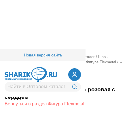
Новая версия сайта
Главная
/
Товары для праздника
/
Оптовый каталог
/
Шары
фольгированные
/
Шары фигурные большие
/
Фигура Flexmetal
/
Ф
ФИГУРА Бабочка розовая с сердцем
1207-6190
Ф ФИГУРА Бабочка розовая с
сердцем
Вернуться в раздел Фигура Flexmetal