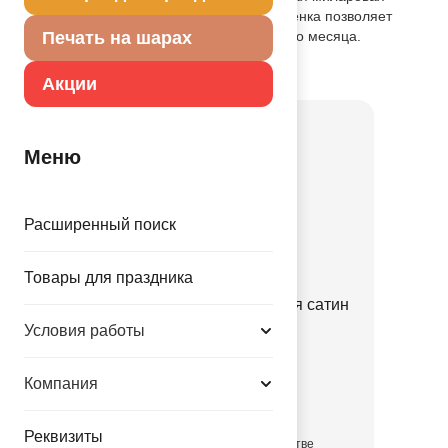
(фольга на полиэтиленовой основе) пленка позволяет
шарам не сдуваться от недели до одного месяца.
Печать на шарах
Товар из коллекции
Бабочки
Акции
Меню
Расширенный поиск
Товары для праздника
К ФИГУРА Бабочка нежная сатин
розовая
Условия работы
1207-6915
Компания
62.00 руб.
Реквизиты
в достаточном количестве