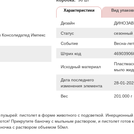
Характеристики
Вид упаков
Дизайн
ДИНОЗА
Статус
сезонный
 Консолидатед Импекс
Событие
Весна-ле
Штрих код
46903906
Пластмас
Исходный материал
мыло жид
Дата последнего
28-01-202
изменения элемента
Вес
201.000 г
пузырей: пистолет в форме животного с подсветкой. Инерционный
тся! Прикрутите баночку с мыльным раствором, и пистолет готов к
баночка с раствором объемом 50мл.