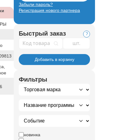
Забыли пароль?
Регистрация нового партнера
ки
ВРЫ
Быстрый заказ
?
Код товара
то
09813
Добавить в корзину
са,
кое
Фильтры
6
новинка