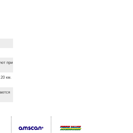
уют при
20 км.
ваются