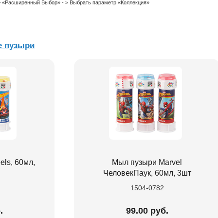
 > «Расширенный Выбор» - > Выбрать параметр «Коллекция»
 пузыри
ls, 60мл,
Мыл пузыри Marvel
ЧеловекПаук, 60мл, 3шт
1504-0782
.
99.00 руб.