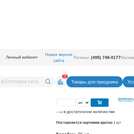
ичная прод.
/
Мыльные пузыри
/
Игрушка с мыльными пузыр Динозавр а
Новая версия
Личный кабинет
(495) 748-0177
Регионы:
Москва
сайта
ыльными пузыр
Вернуться в раздел Мыльные п
0
Товары для праздника
Ус
Цена
284,00
руб. за шт
в достаточном количестве
Поставляется партиями кратно
1 шт
Коробка:
96 шт