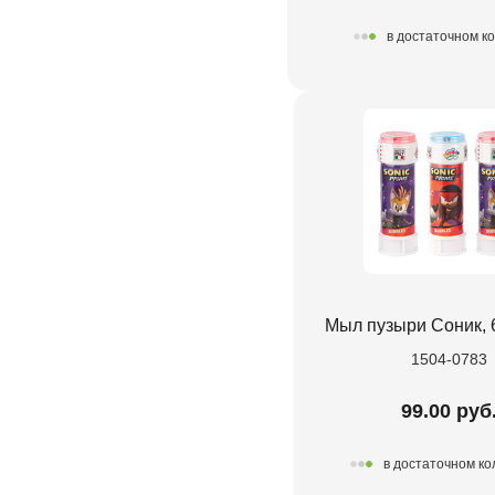
в достаточном к
Мыл пузыри Соник, 
1504-0783
99.00 руб
в достаточном ко