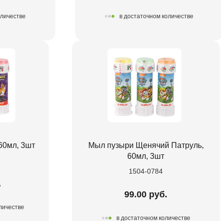
оличестве
в достаточном количестве
60мл, 3шт
Мыл пузыри Щенячий Патруль,
60мл, 3шт
1504-0784
.
99.00 руб.
личестве
в достаточном количестве