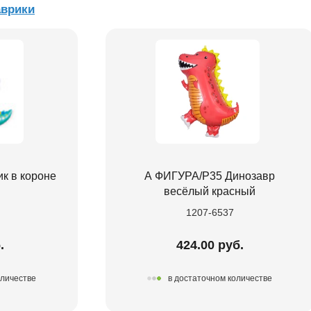
аврики
к в короне
А ФИГУРА/P35 Динозавр
весёлый красный
1207-6537
.
424.00 руб.
оличестве
в достаточном количестве