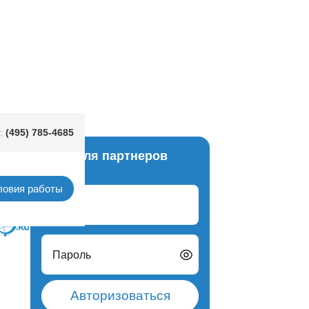
сс/G
(495) 785-4685
:
Вход для партнеров
узыри
ловия работы
Логин
Пароль
Авторизоваться