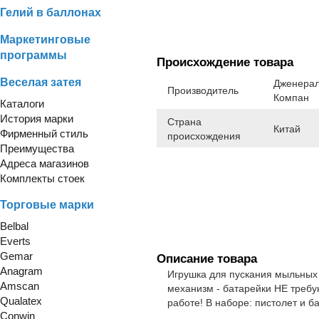
Гелий в баллонах
Маркетинговые
программы
Происхождение товара
Веселая затея
Дженерал
Производитель
Компан
Каталоги
История марки
Страна
Китай
Фирменный стиль
происхождения
Преимущества
Адреса магазинов
Комплекты стоек
Торговые марки
Belbal
Everts
Gemar
Описание товара
Anagram
Игрушка для пускания мыльных 
Amscan
механизм - батарейки НЕ требую
Qualatex
работе! В наборе: пистолет и 
Conwin