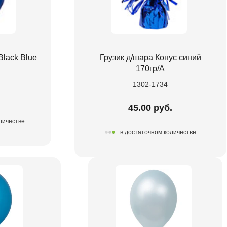
Black Blue
Грузик д/шара Конус синий
170гр/A
1302-1734
45.00 руб.
личестве
в достаточном количестве