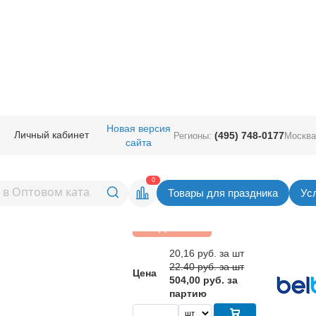
руглые без рисунка
/
Belbal 150 (Бельгия)
/
В 150/412 Пастель Экстра Mar
Новая версия
Личный кабинет
(495) 748-0177
Регионы:
Москва
сайта
стель Экстра
Вернуться в раздел Belbal 150 (Бел
0
Товары для праздника
Ус
Скидка 10%
20,16
руб. за шт
22.40 руб. за шт
Цена
504,00 руб. за
партию