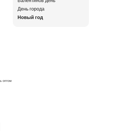
Валентинов день
День города
Новый год
ть оптом