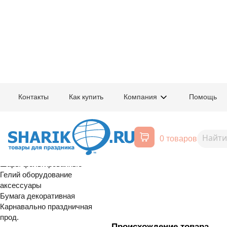
Главная
/
Товары для праздника
/
Оптовый каталог
/
Шары латексные
/
К
Контакты
Как купить
Компания
Помощь
Воздушные шары, все для
1102-3012
В 150/412 Па
праздника
0 товаров
Marine Blue
Расширенный поиск
Шары латексные
Шары фольгированные
Гелий оборудование
аксессуары
Бумага декоративная
Карнавально праздничная
прод.
Происхождение товара