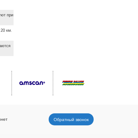
уют при
20 км.
ваются
инет
Обратный звонок