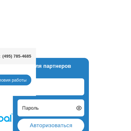
ine Blue
(495) 785-4685
:
Вход для партнеров
ьгия)
ловия работы
Логин
Пароль
Авторизоваться