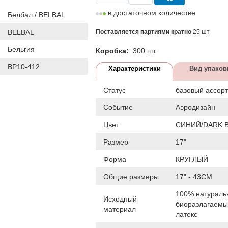
в достаточном количестве
Белбал / BELBAL
BELBAL
Поставляется партиями кратно
25 шт
Бельгия
Коробка:
300 шт
BP10-412
Характеристики
Вид упаков
Статус
базовый ассор
Событие
Аэродизайн
Цвет
СИНИЙ/DARK 
Размер
17"
Форма
КРУГЛЫЙ
Общие размеры
17" - 43СМ
100% натураль
Исходный
биоразлагаем
материал
латекс