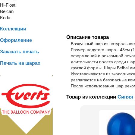
Hi-Float
Belcan
Koda
Коллекции
Описание товара
Оформление
Воздушный шар из натурального
Размер надутого шара - 43см (1
Заказать печать
оформлений и рекламной печати
длительности полета среди шаро
Печать на шарах
круглой формы. Шары Belbal име
Изготавливаются из экологичес
разлагаются на безопасные ком
После использования шар реком
Товар из коллекции
Синяя