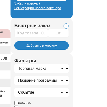
Забыли пароль?
Регистрация нового партнера
Быстрый заказ
?
Код товара
ки
тимент
Добавить в корзину
BLUE
Фильтры
ный
ый
новинка