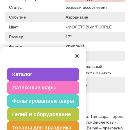
Статус
базовый ассортимент
Событие
Аэродизайн
Цвет
ФИОЛЕТОВЫЙ/PURPLE
Размер
17"
Форма
КРУГЛЫЙ
Общие размеры
17" - 43СМ
100% натуральный
Исходный материал
биоразлагаемый латекс
Каталог
Дата последнего
02-08-2026
Латексные шары
изменения элемента
Вес
7.500 г
Фольгированные шары
Описание товара
Гелий и оборудование
Воздушный шар из натурального латекса. Тип шара – хром.
Зеркальный (glossy) оттенок цвета. Светло-фиолетовый.
Товары для праздника
Размер надутого шара - 43см (17") Шар Belbal – прекрасно