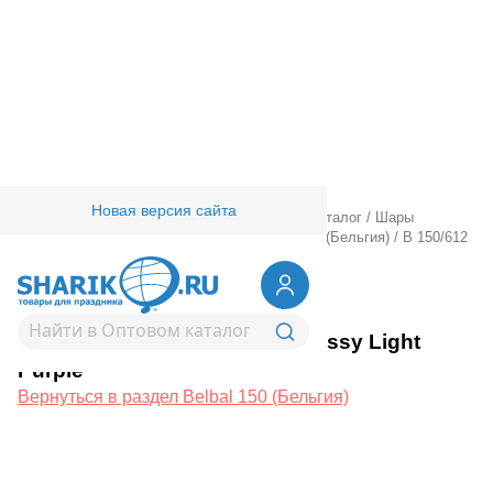
Новая версия сайта
Главная
/
Товары для праздника
/
Оптовый каталог
/
Шары
латексные
/
Круглые без рисунка
/
Belbal 150 (Бельгия)
/
В 150/612
Хром Glossy Light Purple
1102-3015
В 150/612 Хром Glossy Light
Purple
Вернуться в раздел Belbal 150 (Бельгия)