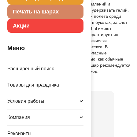
подходит для розничной продажи, оформлений и
рекламной печати. Шар способен долго удерживать гелий,
Печать на шарах
что делает его лидером по длительности полета среди
шаров других производителей. Идеален в букетах, за счет
Акции
гармоничной, круглой формы. Шары Belbal имеют
сертификат Intertek Tickmark, который гарантирует их
безопасность. Изготавливаются из экологически
безопасного 100%-ного натурального латекса. В
Меню
окружающей среде разлагаются на безопасные
компоненты примерно с той-же скоростью, как обычные
листья деревьев. После использования шар рекомендуется
Расширенный поиск
лопнуть и утилизировать как бытовой отход.
Товар из коллекции
Фиолетовая
Товары для праздника
Условия работы
Компания
Реквизиты