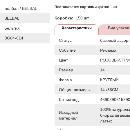
Поставляется партиями кратно
1 шт
Белбал / BELBAL
Коробка:
150 шт
BELBAL
Бельгия
Характеристики
Вид упаков
BG04-614
Статус
базовый ассор
Событие
Реклама
Цвет
РОЗОВЫЙ/PIN
Размер
14"
Форма
КРУГЛЫЙ
Общие размеры
14"/36СМ
Штрих код
469039061589
100% натураль
Исходный
биоразлагаем
материал
латекс