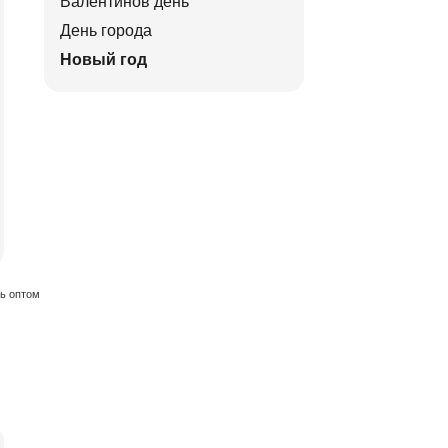
Валентинов день
День города
Новый год
ть оптом