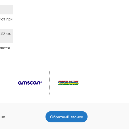
уют при
20 км.
ваются
инет
Обратный звонок