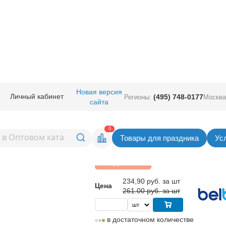
руглые без рисунка
/
Belbal 105 (Бельгия)
/
В 105/614 Хром Glossy Light 
Новая версия
Личный кабинет
(495) 748-0177
Регионы:
Москва
сайта
м Glossy Light
Вернуться в раздел Belbal 105 (Бел
0
Товары для праздника
Ус
Скидка 10%
234,90
руб. за шт
Цена
261.00 руб. за шт
в достаточном количестве