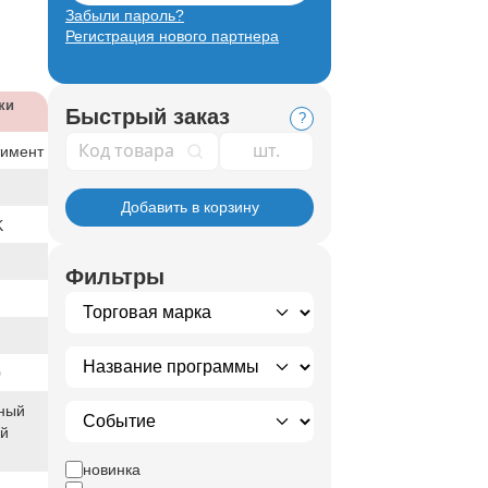
Забыли пароль?
Регистрация нового партнера
ки
Быстрый заказ
?
Код товара
тимент
Добавить в корзину
K
Фильтры
0
ный
ый
новинка