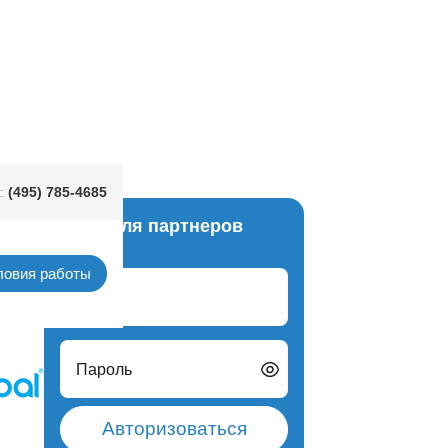
Pink 12 штук
(495) 785-4685
:
Вход для партнеров
ьгия)
ловия работы
Логин
Пароль
Авторизоваться