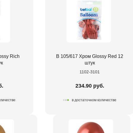
ossy Rich
В 105/617 Хром Glossy Red 12
ук
штук
1102-3101
б.
234.90 руб.
оличестве
в достаточном количестве