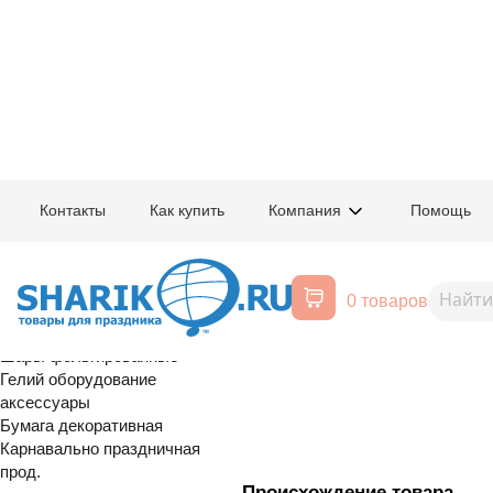
Главная
/
Товары для праздника
/
Оптовый каталог
/
Шары латексные
/
К
Контакты
Как купить
Компания
Помощь
Воздушные шары, все для
1102-3023
В 105/614 Хро
праздника
0 товаров
Pink 12 штук
Расширенный поиск
Шары латексные
Шары фольгированные
Гелий оборудование
аксессуары
Бумага декоративная
Карнавально праздничная
прод.
Происхождение товара