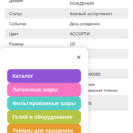
Дизайн
РОЖДЕНИЯ
Статус
базовый ассортимент
Событие
День рождения
Цвет
АССОРТИ
Размер
18"
Форма
КРУГ
Общие размеры
18"/46СМ
Штрих код
4610415940080
Каталог
Полимерная
Исходный материал
Латексные шары
фольгированная пленка
Дата последнего изменения
Фольгированные шары
31-03-2026
элемента
Вес
Гелий и оборудование
10.500 г
Описание товара
Товары для праздника