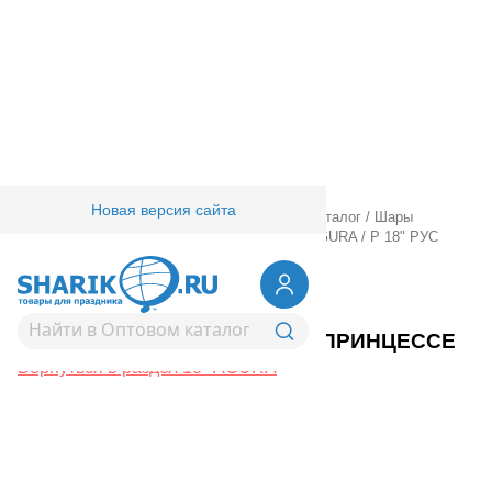
Новая версия сайта
Главная
/
Товары для праздника
/
Оптовый каталог
/
Шары
фольгированные
/
18" 20" с рисунком
/
18" AGURA
/
Р 18" РУС
НАШЕЙ ПРИНЦЕССЕ
1202-4194
Р 18" РУС НАШЕЙ ПРИНЦЕССЕ
Вернуться в раздел 18" AGURA