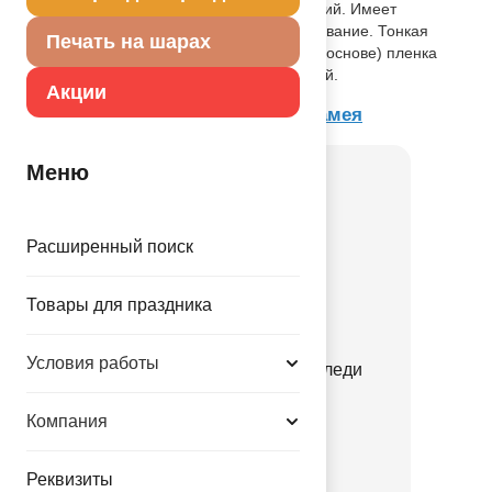
При надувании используется только гелий. Имеет
встроенный клапан - что упрощает надувание. Тонкая
Печать на шарах
миларовая (фольга на полиэтиленовой основе) пленка
позволяет шарам не сдуваться до 7 дней.
Акции
Товар из коллекции
Принцесса Камея
Меню
Расширенный поиск
Товары для праздника
Условия работы
Р 18" РУС С ДР Милая леди
1202-4487
Компания
70.00 руб.
Реквизиты