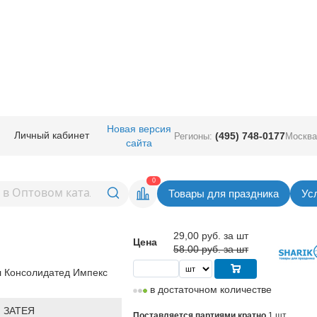
ные
/
Шары фигурные большие
/
Фигура Китай
/
К ФИГУРА Клубника розо
Новая версия
Личный кабинет
(495) 748-0177
Регионы:
Москва
сайта
убника розовая сатин
Вернуться в раздел Фигура 
0
Товары для праздника
Ус
Скидка 50%
29,00
руб. за шт
Цена
58.00 руб. за шт
 Консолидатед Импекс
в достаточном количестве
 ЗАТЕЯ
Поставляется партиями кратно
1 шт