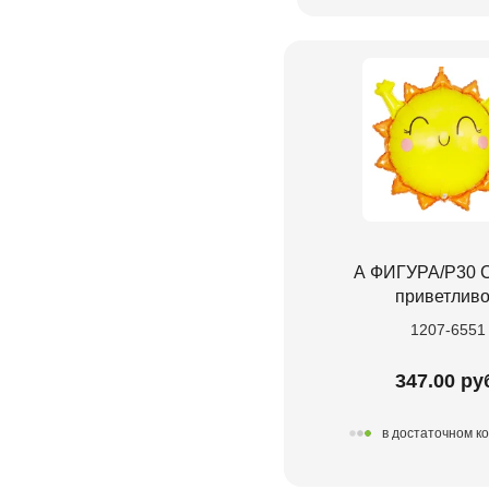
А ФИГУРА/P30 
приветлив
1207-6551
347.00 ру
в достаточном к