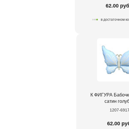
62.00 руб
в достаточном к
К ФИГУРА Бабочк
сатин голу
1207-691
62.00 ру