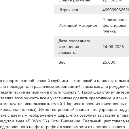
Штрих код
46903906262
Полимерная
Исходный материал
фольгирован
пленка
Дата последнего
изменения
24-06-2026
элемента
Вес
25.000 г
в форме спелой, сочной клубники — это яркий и привлекательны
ьно подходит для различных мероприятий, таких как дни рождения,
 тематические вечеринки в стиле "фрукты". Такой шар станет интер
тавляя возможность всем участникам сделать креативные и яркие
омендуется использовать гелий. Шар изготовлен из качественных
ированная пленка). Имеет встроенный клапан -что упрощает наду
овке с цветным изображением шара, что позволяет выставлять това
надутом виде 45 (W) x 56 (H)см. Внимание! Реальный цвет товара 
редставленного на фотографии в зависимости от настроек вашего