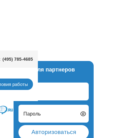
вая сатин
(495) 785-4685
:
Вход для партнеров
Китай
ловия работы
Логин
Пароль
Авторизоваться