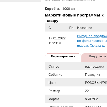
Коробка:
1000 шт
Маркетинговые программы к
товару
С
По
Название
Выгодное предло
17.01.2022
по фольгированн
11:29:31
шарам. Скидка до
Характеристики
Вид упаков
Статус
распродажа
Событие
Праздник
Цвет
РОЗОВЫЙ/PI
Размер
22"
Форма
ФИГУРА
Общие размеры
22"/ 56CM