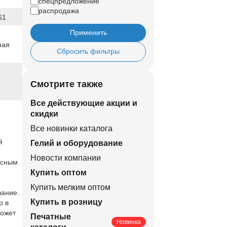
спецпредложение
распродажа
61
Применить
ная
Сбросить фильтры
Смотрите также
Все действующие акции и
скидки
Все новинки каталога
й
Гелий и оборудование
Новости компании
есным
Купить оптом
Купить мелким оптом
вание.
Купить в розницу
р в
может
Печатные
Новинка