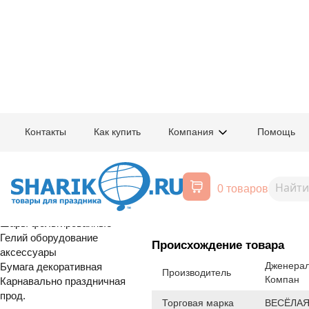
Главная
/
Товары для праздника
/
Оптовый каталог
/
Шары фольгирован
Контакты
Как купить
Компания
Помощь
Воздушные шары, все для
1207-6205
К ФИГУРА Кл
праздника
0 товаров
Расширенный поиск
распродажа
Шары латексные
Шары фольгированные
Гелий оборудование
Происхождение товара
аксессуары
Дженерал
Бумага декоративная
Производитель
Компан
Карнавально праздничная
прод.
Торговая марка
ВЕСЁЛАЯ