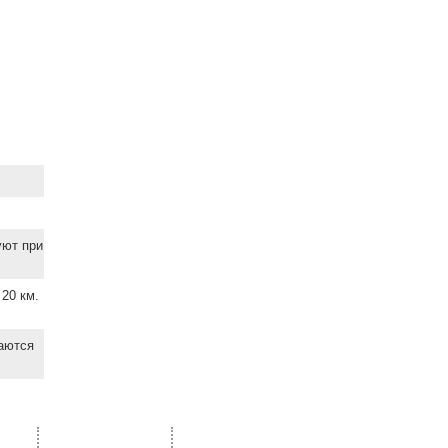
уют при
20 км.
ваются