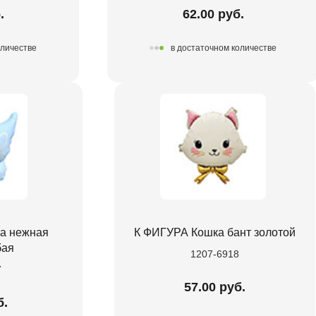
.
62.00 руб.
оличестве
в достаточном количестве
а нежная
К ФИГУРА Кошка бант золотой
бая
1207-6918
7
57.00 руб.
б.