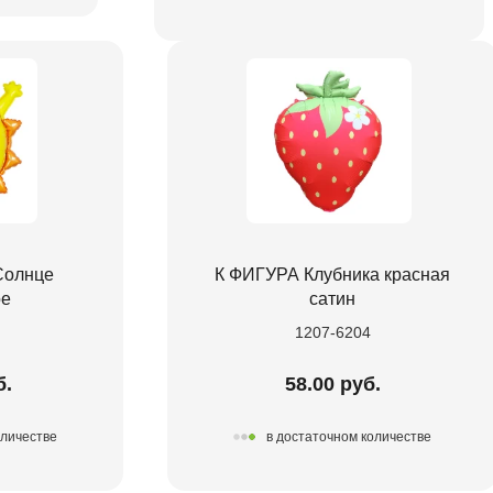
Солнце
К ФИГУРА Клубника красная
ое
сатин
1207-6204
б.
58.00 руб.
оличестве
в достаточном количестве