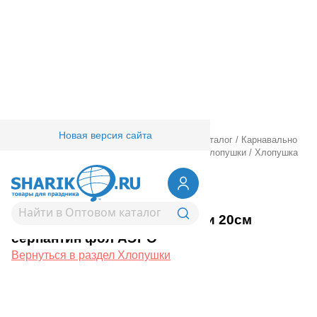
Новая версия сайта
Главная
/
Товары для праздника
/
Оптовый каталог
/
Карнавально
праздничная прод.
/
Карнавал аксессуары
/
Хлопушки
/
Хлопушка
Бумфети 20см серпантин фол АЭРО
1501-0543
Хлопушка Бумфети 20см
серпантин фол АЭРО
Вернуться в раздел Хлопушки