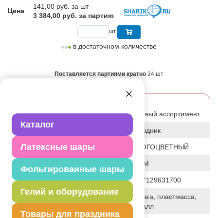
141,00
руб. за шт
Цена
3 384,00 руб. за партию
шт
в достаточном количестве
Поставляется партиями кратно
24 шт
Характеристики
Статус
базовый ассортимент
Каталог
Событие
Праздник
Латексные шары
Цвет
МНОГОЦВЕТНЫЙ
Общие размеры
20СМ
Фольгированные шары
Штрих код
4607129631700
Гелий и оборудование
Бумага, пластмасса,
Исходный материал
металл
Товары для праздника