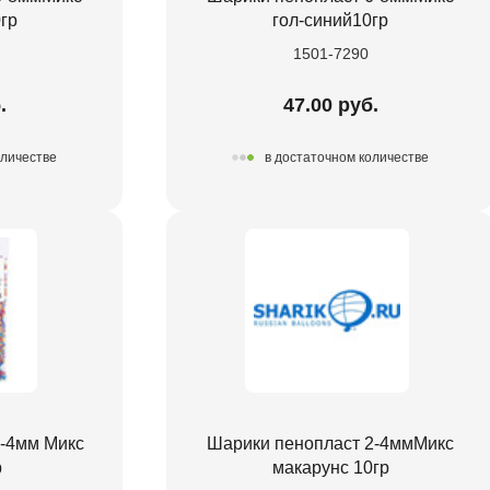
гр
гол-синий10гр
1501-7290
.
47.00 руб.
оличестве
в достаточном количестве
2-4мм Микс
Шарики пенопласт 2-4ммМикс
р
макарунс 10гр