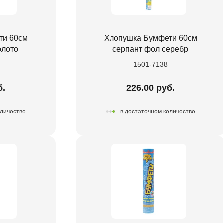
ти 60см
Хлопушка Бумфети 60см
олото
серпант фол серебр
1501-7138
б.
226.00 руб.
оличестве
в достаточном количестве