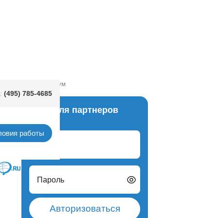
м с кнопкой конф бум
(495) 785-4685
:
Вход для партнеров
пушки
ловия работы
Логин
Пароль
Авторизоваться