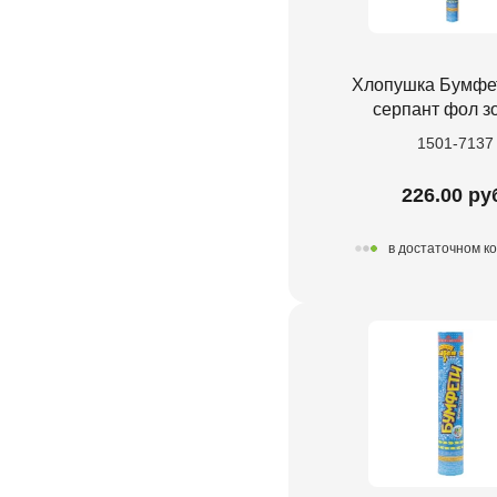
Хлопушка Бумфе
серпант фол з
1501-7137
226.00 ру
в достаточном к