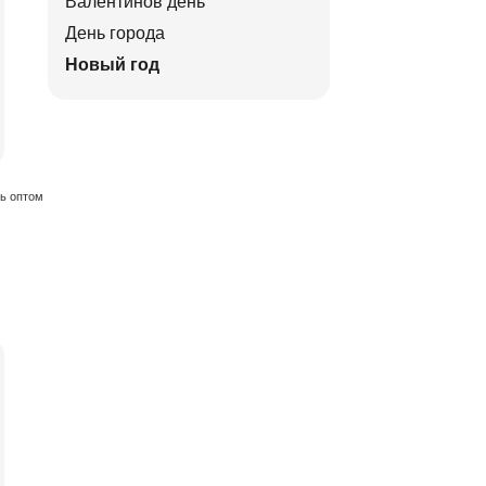
Валентинов день
День города
Новый год
ть оптом