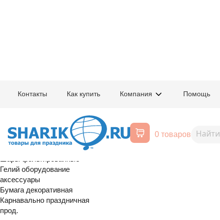
Главная
/
Товары для праздника
/
Оптовый каталог
/
Карнавально праздн
Контакты
Как купить
Компания
Помощь
Воздушные шары, все для
1501-0551
Хлопушка Бу
праздника
0 товаров
конф бум
Расширенный поиск
Шары латексные
Шары фольгированные
Гелий оборудование
аксессуары
Бумага декоративная
Карнавально праздничная
прод.