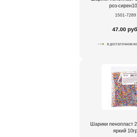
роз-сирен10
1501-7289
47.00 руб
в достаточном к
Шарики пенопласт 
яркий 10г