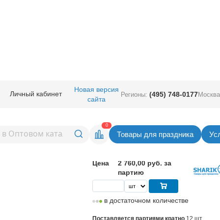
ичная прод.
/
Карнавал аксессуары
/
Хлопушки
/
Хлопушка Бумфети 30с
Новая версия
Личный кабинет
(495) 748-0177
Регионы:
Москва
сайта
мфети 30см с кнопкой
Вернуться в раздел Хло
0
Товары для праздника
Ус
230,00
руб. за шт
Цена
2 760,00 руб. за
партию
в достаточном количестве
Поставляется партиями кратно
12 шт