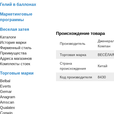
Гелий в баллонах
Маркетинговые
программы
Веселая затея
Происхождение товара
Каталоги
Дженерал
История марки
Производитель
Компан
Фирменный стиль
Преимущества
Торговая марка
ВЕСЁЛАЯ
Адреса магазинов
Страна
Комплекты стоек
Китай
происхождения
Торговые марки
Код производителя
8430
Belbal
Everts
Gemar
Anagram
Amscan
Qualatex
Conwin