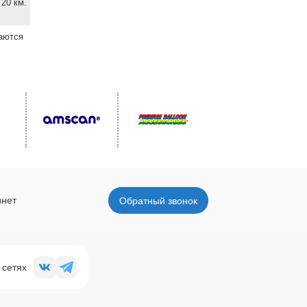
20 км.
ваются
инет
Обратный звонок
 сетях