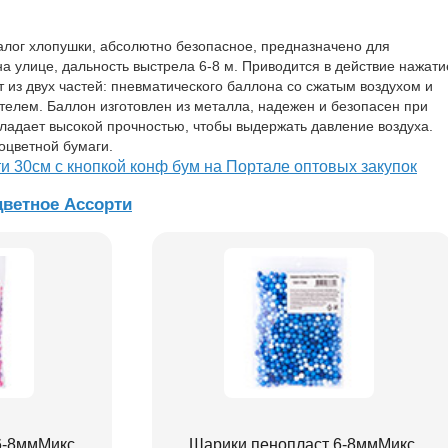
алог хлопушки, абсолютно безопасное, предназначено для
а улице, дальность выстрела 6-8 м. Приводится в действие нажат
т из двух частей: пневматического баллона со сжатым воздухом и
телем. Баллон изготовлен из металла, надежен и безопасен при
бладает высокой прочностью, чтобы выдержать давление воздуха.
оцветной бумаги.
 30см с кнопкой конф бум на Портале оптовых закупок
ветное Ассорти
6-8ммМикс
Шарики пенопласт 6-8ммМикс