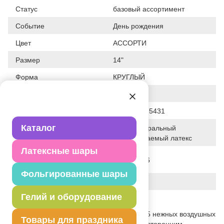
Статус
базовый ассортимент
Событие
День рождения
Цвет
АССОРТИ
Размер
14"
Форма
КРУГЛЫЙ
Общие размеры
14"/36СМ
Штрих код
4690390625431
Каталог
100% натуральный
Исходный материал
биоразлагаемый латекс
Латексные шары
Дата последнего
28-01-2026
изменения элемента
Фольгированные шары
Вес
20.000 г
Гелий и оборудование
Описание товара
Набор шаров из натурального латекса. 5 нежных воздушных
Товары для праздника
шаров. Пастель - матовые шары, с двухсторонним