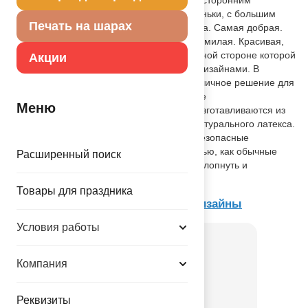
шелкографическими текстами для доченьки, с большим
Печать на шарах
полем печати: Самая красивая Доченька. Самая добрая.
Мы тебя любим. Самая нежная. Самая милая. Красивая,
удобная упаковка, на лицевой и оборотной стороне которой
Акции
изображены примеры букетов с этими дизайнами. В
упаковке с хедером Весёлая Затея - отличное решение для
продажи воздушных шариков в магазине
Меню
самообслуживания. Воздушные шары изготавливаются из
экологически безопасного 100%-ного натурального латекса.
В окружающей среде разлагаются на безопасные
компоненты примерно с той-же скоростью, как обычные
Расширенный поиск
листья деревьев. После использования лопнуть и
утилизировать как бытовой отход.
Товары для праздника
Товар из коллекции
Текстовые дизайны
Условия работы
Компания
Реквизиты