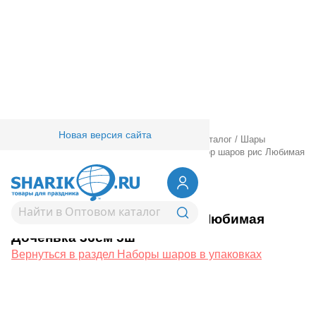
Новая версия сайта
Главная
/
Товары для праздника
/
Оптовый каталог
/
Шары
латексные
/
Наборы шаров в упаковках
/
Набор шаров рис Любимая
Доченька 36см 5ш
1111-1344
Набор шаров рис Любимая
Доченька 36см 5ш
Вернуться в раздел Наборы шаров в упаковках