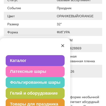
Событие
Праздник
Цвет
ОРАНЖЕВЫЙ/ORANGE
Размер
32"
Форма
ФИГУРА
Общие размеры
32"/ 81CM
Штрих код
4690390628869
Полимерная
Исходный материал
Каталог
фольгированная пленка
Дата последнего изменения
Латексные шары
28-01-2026
элемента
Вес
Фольгированные шары
39.000 г
Описание товара
Гелий и оборудование
Эксцентричный фольгированный шар в форме необычной
собаки с большими ушами. Персонаж сочетает абсурдный
Товары для праздника