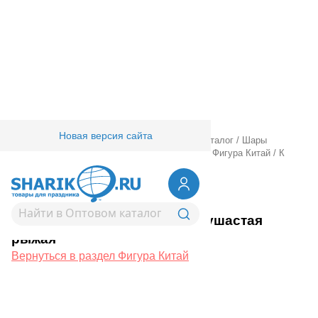
Новая версия сайта
Главная
/
Товары для праздника
/
Оптовый каталог
/
Шары
фольгированные
/
Шары фигурные большие
/
Фигура Китай
/
К
ФИГУРА Собака ушастая рыжая
1207-6237
К ФИГУРА Собака ушастая
рыжая
Вернуться в раздел Фигура Китай