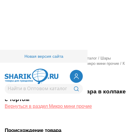
Новая версия сайта
Главная
/
Товары для праздника
/
Оптовый каталог
/
Шары
фольгированные
/
Шары фигурные малые
/
Микро мини прочие
/
К
М/ФИГУРА Капибара в колпаке с тортом
1206-1676
К М/ФИГУРА Капибара в колпаке
с тортом
Вернуться в раздел Микро мини прочие
Происхождение товара