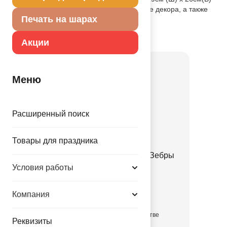
.Шар может быть использован в качестве декора, а также
Печать на шарах
как составная часть букета.
Товар из коллекции
Животные
Акции
Меню
Расширенный поиск
Товары для праздника
ПД 3D СФЕРА 20" Пятна Зебры
Условия работы
1209-0568
299.00 руб.
Компания
в достаточном количестве
Реквизиты