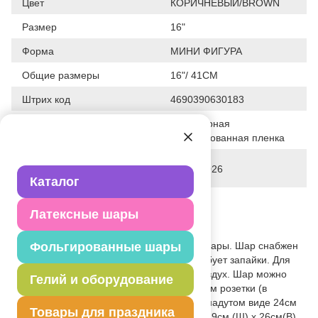
Цвет
КОРИЧНЕВЫЙ/BROWN
Размер
16"
Форма
МИНИ ФИГУРА
Общие размеры
16"/ 41СМ
Штрих код
4690390630183
Полимерная
Исходный материал
фольгированная пленка
Дата последнего изменения
03-04-2026
элемента
Каталог
Вес
3.700 г
Латексные шары
Описание товара
Объемная мини-фигура в форме Капибары. Шар снабжен
Фольгированные шары
самозакрывающимся клапаном, не требует запайки. Для
надува рекомендуется использовать воздух. Шар можно
Гелий и оборудование
разместить на палочке с использованием розетки (в
комплект не входят). Размер шара в ненадутом виде 24см
Товары для праздника
(Ш) х 41см (В), в надутом виде размер 19см (Ш) х 26см(В)