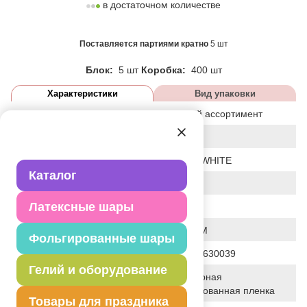
в достаточном количестве
Поставляется партиями кратно
5 шт
Блок:
5 шт
Коробка:
400 шт
Характеристики
Вид упаковки
Статус
базовый ассортимент
Событие
Любовь
Цвет
БЕЛЫЙ/WHITE
Каталог
Размер
18"
Латексные шары
Форма
СЕРДЦЕ
Общие размеры
18"/46СМ
Фольгированные шары
Штрих код
4690390630039
Гелий и оборудование
Полимерная
Исходный материал
фольгированная пленка
Товары для праздника