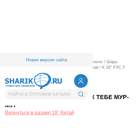
Новая версия сайта
Главная
/
Товары для праздника
/
Оптовый каталог
/
Шары
фольгированные
/
18" 20" с рисунком
/
18" Китай
/
К 18" РУС У
МЕНЯ К ТЕБЕ МУР-МУР
1202-4155
К 18" РУС У МЕНЯ К ТЕБЕ МУР-
МУР
Вернуться в раздел 18" Китай