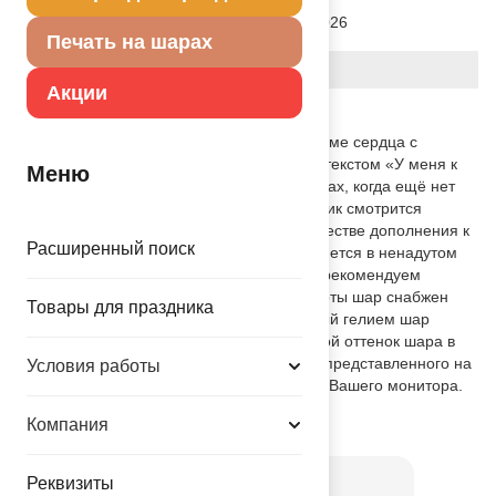
Дата последнего изменения
28-01-2026
элемента
Печать на шарах
Вес
21.000 г
Акции
Описание товара
Воздушный фольгированный шар в форме сердца с
изображением котёнка и символичным текстом «У меня к
Меню
тебе мур-мур». Шар-признание в чувствах, когда ещё нет
смелости сказать «Я тебя люблю». Шарик смотрится
красиво как самостоятельно, так и в качестве дополнения к
Расширенный поиск
фонтану из воздушных шаров. Поставляется в ненадутом
состоянии. Для того, чтобы шар летал, рекомендуем
надувать его гелием. Для удобства работы шар снабжен
Товары для праздника
самозакрывающимся клапаном. Надутый гелием шар
летает от двух дней. Внимание! Цветовой оттенок шара в
действительности может отличаться от представленного на
Условия работы
фотографии в зависимости от настроек Вашего монитора.
Товар из коллекции
Компания
Котики
Реквизиты