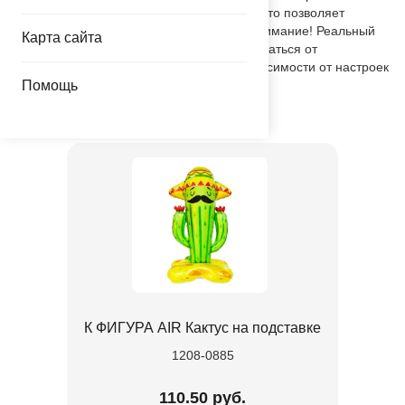
пакет, с цветным изображением шара, что позволяет
выставлять товар в ненадутом виде. Внимание! Реальный
Карта сайта
цвет товара может незначительно отличаться от
представленного на фотографии в зависимости от настроек
Помощь
вашего монитора.
Товар из коллекции
Кактус
К ФИГУРА AIR Кактус на подставке
1208-0885
110.50 руб.