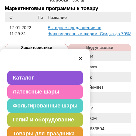
Маркетинговые программы к товару
С
По
Название
17.01.2022
Выгодное предложение по
11:29:31
фольгированным шарам. Скидка до 70%!
Характеристики
Вид упаковки
Дизайн
ТРОПИКИ
Статус
распродажа
Событие
Каталог
Праздник
Цвет
МЯТНЫЙ/MINT
Латексные шары
Размер
59"
Фольгированные шары
Форма
ХОДЯЧИЙ
Общие размеры
59"/ 150 СМ
Гелий и оборудование
Штрих код
4690390633504
Товары для праздника