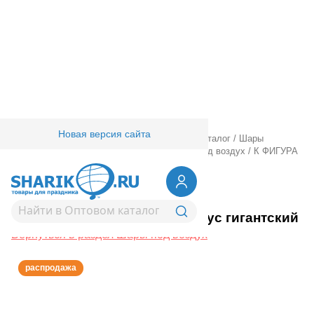
Новая версия сайта
Главная
/
Товары для праздника
/
Оптовый каталог
/
Шары
фольгированные
/
Ходячие шарики
/
Шары под воздух
/
К ФИГУРА
AIR Кактус гигантский
1208-0966
К ФИГУРА AIR Кактус гигантский
Вернуться в раздел Шары под воздух
распродажа