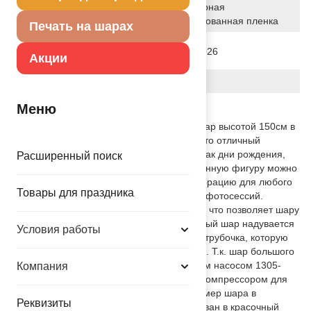
Полимерная
Исходный материал
фольгированная пленка
Печать на шарах
Дата последнего изменения
24-06-2026
Акции
элемента
Вес
69.000 г
Меню
Описание товара
Большой объемный фольгированный шар высотой 150см в
форме кактуса с розовыми цветками - это отличный
элемент декора для праздников, таких как дни рождения,
Расширенный поиск
вечеринки, девичники, мальчишники. Данную фигуру можно
использовать как самостоятельную декорацию для любого
Товары для праздника
праздника и как акцентный атрибут для фотосессий.
Выполнен из качественных материалов, что позволяет шару
держать форму несколько недель. Данный шар надувается
Условия работы
ВОЗДУХОМ. В комплекте поставляется трубочка, которую
можно использовать для надува шарика. Т.к. шар большого
размера, лучше воспользоваться ручным насосом 1305-
Компания
0250 или 1305-0346 или специальным компрессором для
фольгированных шаров 1305-0233. Размер шара в
Реквизиты
ненадутом виде 80(W)x150(H)см. Упакован в красочный