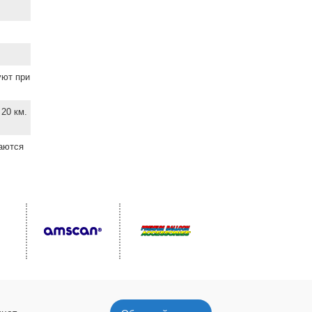
уют при
20 км.
ваются