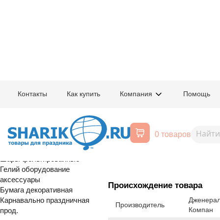
Главная
/
Товары для праздника
/
Оптовый каталог
/
Карнавально праздн
Контакты
Как купить
Компания
Помощь
Воздушные шары, все для
1501-7156
Маска ткане
праздника
0 товаров
Расширенный поиск
сезонный
Шары латексные
Шары фольгированные
Гелий оборудование
аксессуары
Происхождение товара
Бумага декоративная
Карнавально праздничная
Дженерал
Производитель
Компан
прод.