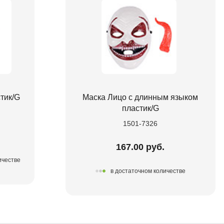
тик/G
Маска Лицо с длинным языком
пластик/G
1501-7326
167.00 руб.
ичестве
в достаточном количестве