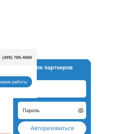
я HWN Джокер/G
(495) 785-4685
:
Вход для партнеров
маски
ловия работы
Логин
Пароль
Авторизоваться