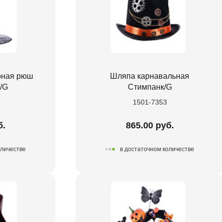
рная рюш
Шляпа карнавальная
/G
Стимпанк/G
1501-7353
б.
865.00 руб.
оличестве
в достаточном количестве