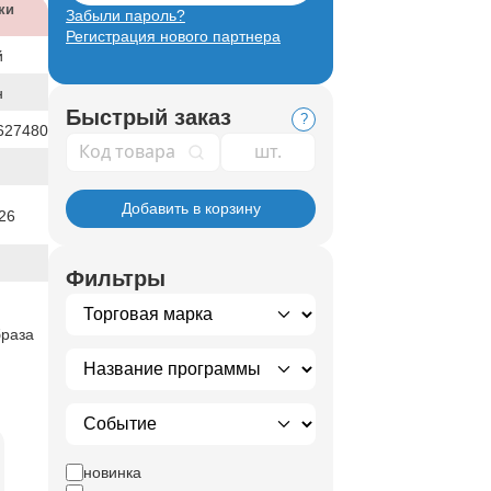
ки
Забыли пароль?
Регистрация нового партнера
й
н
Быстрый заказ
?
627480
Код товара
Добавить в корзину
26
Фильтры
браза
новинка