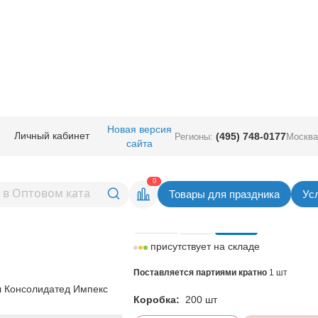
ичная прод.
/
Карнавал аксессуары
/
Маски полумаски
/
Маска тканева
Новая версия
Личный кабинет
(495) 748-0177
Регионы:
Москва
сайта
вая HWN Джокер/G
Вернуться в раздел Маски полу
0
Товары для праздника
Ус
Цена
226,00
руб. за шт
присутствует на складе
Поставляется партиями кратно
1 шт
 Консолидатед Импекс
Коробка:
200 шт