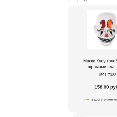
Маска Клоун зло
шрамами плас
1501-7322
158.00 ру
в достаточном к