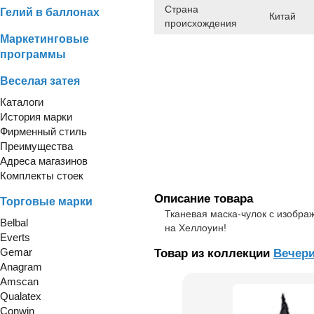
Страна
Гелий в баллонах
Китай
происхождения
Маркетинговые
программы
Веселая затея
Каталоги
История марки
Фирменный стиль
Преимущества
Адреса магазинов
Комплекты стоек
Описание товара
Торговые марки
Тканевая маска-чулок с изобра
Belbal
на Хеллоуин!
Everts
Gemar
Товар из коллекции
Вечери
Anagram
Amscan
Qualatex
Conwin