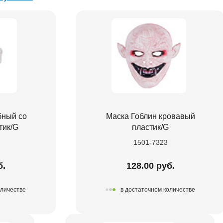
бный со
Маска Гоблин кровавый
тик/G
пластик/G
1501-7323
б.
128.00 руб.
оличестве
в достаточном количестве