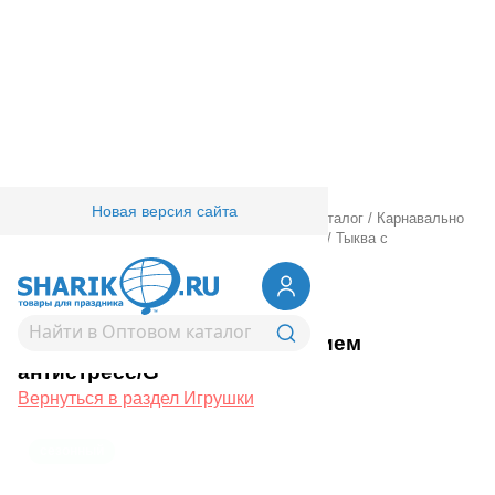
Новая версия сайта
Главная
/
Товары для праздника
/
Оптовый каталог
/
Карнавально
праздничная прод.
/
Игры, игрушки
/
Игрушки
/
Тыква с
привидением антистресс/G
1507-2241
Тыква с привидением
антистресс/G
Вернуться в раздел Игрушки
сезонный