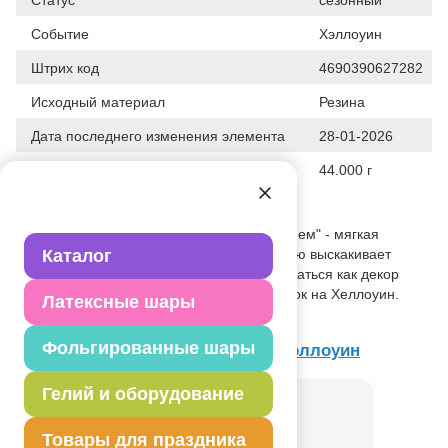
Событие
Хэллоуин
Штрих код
4690390627282
Исходный материал
Резина
Дата последнего изменения элемента
28-01-2026
Вес
44.000 г
Описание товара
Сувенир антистресс "Тыква с привидением" - мягкая
резиновая тыква,при нажатии на которую выскакивает
Каталог
забавное привидение. Может использоваться как декор
интерьера, а также это отличный подарок на Хеллоуин.
Латексные шары
Размер тыквы 6,5х5см.
Фольгированные шары
Товар из коллекции
Вечеринка Хэллоуин
Гелий и оборудование
Товары для праздника