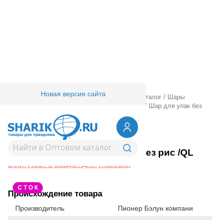
Новая версия сайта
Главная
/
Товары для праздника
/
Оптовый каталог
/
Шары
латексные
/
Специальные
/
Для упаковки
/
18" Шар для упак без
рис /QL
1108-0194
18" Шар для упак без рис /QL
Вернуться в раздел Для упаковки
С Т О К
Происхождение товара
Производитель
Пионер Бэлун компани