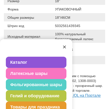
Размер
18"
Форма
УПАКОВОЧНЫЙ
Общие размеры
18"/46СМ
Штрих код
5032561439345
100% натуральный
Исходный материал
биоразлагаемый латекс
Дата последнего
28-01-2026
изменения элемента
Вес
9.800 г
Каталог
Описание товара
Латексные шары
Шар с широким горлышком, позволяющим с помощью
специального приспособления (1308-0002, 1308-0003)
Фольгированные шары
упаковать внутрь подарок. Тип кристалл - прозрачный шар.
Применяется в оформлении и розничной торговле.
Посмотреть 18" Шар для упак без рис /QL на Портале
Гелий и оборудование
оптовых закупок
Товары для праздника