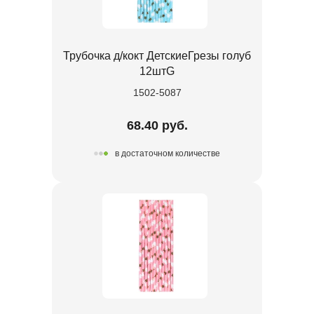
Трубочка д/кокт ДетскиеГрезы голуб
12штG
1502-5087
68.40 руб.
в достаточном количестве