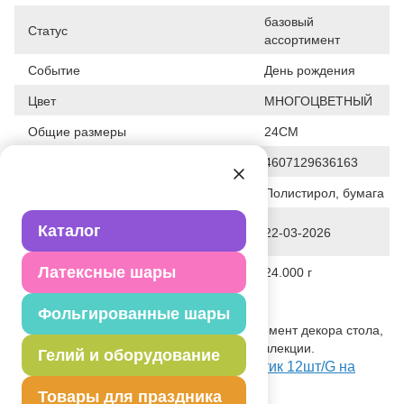
базовый
Статус
ассортимент
Событие
День рождения
Цвет
МНОГОЦВЕТНЫЙ
Общие размеры
24СМ
Штрих код
4607129636163
Исходный материал
Полистирол, бумага
Дата последнего изменения
Каталог
22-03-2026
элемента
Латексные шары
Вес
24.000 г
Описание товара
Фольгированные шары
Трубочка для коктейля. Сервировка, элемент декора стола,
используется с другими элементами коллекции.
Гелий и оборудование
Посмотреть Трубочка д/коктейля Зонтик 12шт/G на
Портале оптовых закупок
Товары для праздника