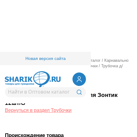
Новая версия сайта
Главная
/
Товары для праздника
/
Оптовый каталог
/
Карнавально
праздничная прод.
/
Сервировка стола
/
Трубочки
/
Трубочка д/
коктейля Зонтик 12шт/G
1502-0541
Трубочка д/коктейля Зонтик
12шт/G
Вернуться в раздел Трубочки
Происхождение товара