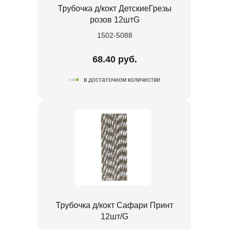
Трубочка д/кокт ДетскиеГрезы
розов 12штG
1502-5088
68.40 руб.
в достаточном количестве
Трубочка д/кокт Сафари Принт
12шт/G