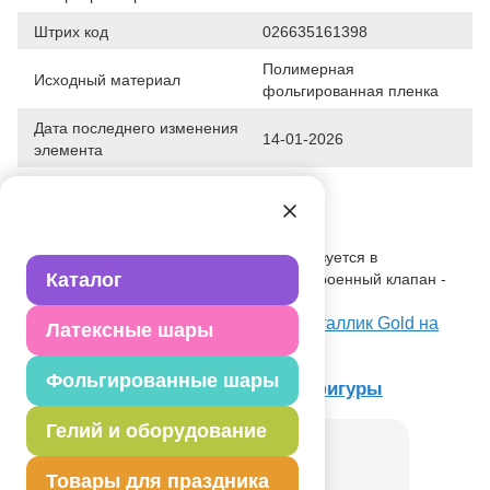
Штрих код
026635161398
Полимерная
Исходный материал
фольгированная пленка
Дата последнего изменения
14-01-2026
элемента
Вес
11.000 г
Описание товара
Одноцветный шар, без рисунка, используется в
Каталог
оформлениях, композициях. Имеет встроенный клапан -
что упрощает надувание.
Посмотреть А Б/РИС ЗИГЗАГ 19" Металлик Gold на
Латексные шары
Портале оптовых закупок
Фольгированные шары
Товар из раздела
Специальные фигуры
Гелий и оборудование
Товары для праздника