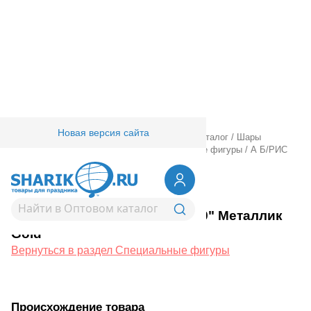
Новая версия сайта
Главная
/
Товары для праздника
/
Оптовый каталог
/
Шары
фольгированные
/
Без рисунка
/
Специальные фигуры
/
А Б/РИС
ЗИГЗАГ 19" Металлик Gold
1204-0271
А Б/РИС ЗИГЗАГ 19" Металлик
Gold
Вернуться в раздел Специальные фигуры
Происхождение товара