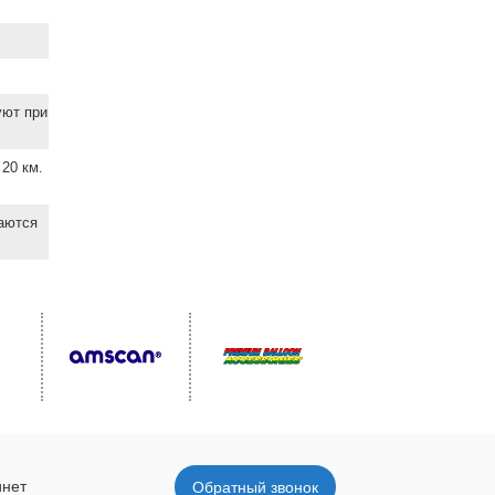
уют при
20 км.
ваются
инет
Обратный звонок