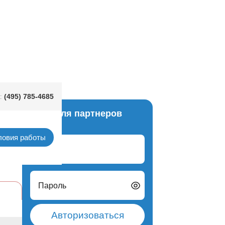
Q
(495) 785-4685
:
Вход для партнеров
рафия
ловия работы
Логин
Пароль
Авторизоваться