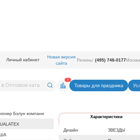
руглые с рисунком
/
Шелкография
/
Шелк 11" Звезды Блеск Onyx Black/
Новая версия
Личный кабинет
(495) 748-0177
Регионы:
Москва
сайта
зды Блеск Onyx Black/Q
Вернуться в раздел Шелког
0
Товары для праздника
Ус
Товар временно не доступен.
Поставляется партиями кратно
25 шт
ионер Бэлун компани
Характеристики
UALATEX
Дизайн
ЗВЕЗДЫ
ША