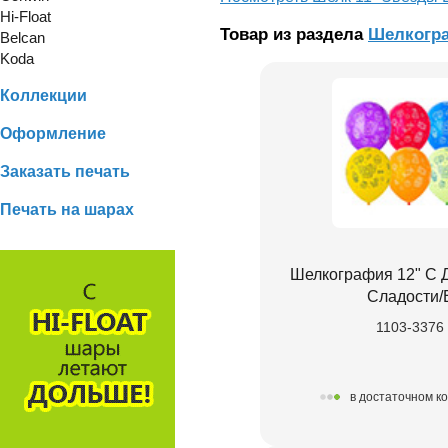
Hi-Float
Товар из раздела
Шелкогр
Belcan
Koda
Коллекции
Оформление
Заказать печать
Печать на шарах
Шелкография 12" С 
Сладости/
1103-3376
в достаточном к