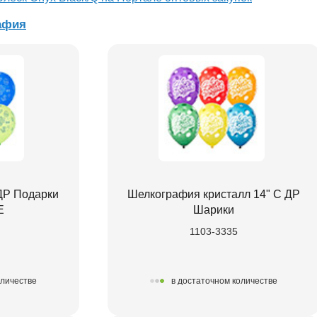
афия
ДР Подарки
Шелкография кристалл 14" С ДР
Е
Шарики
1103-3335
оличестве
в достаточном количестве