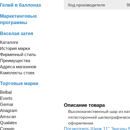
Гелий в баллонах
Код производителя
9
Маркетинговые
программы
Веселая затея
Каталоги
История марки
Фирменный стиль
Преимущества
Адреса магазинов
Комплекты стоек
Торговые марки
Belbal
Everts
Gemar
Описание товара
Anagram
Высококачественный шар из нат
Amscan
пятисторонней шелкографическ
Qualatex
оформлении.
Conwin
Посмотреть Шелк 11" Звезды Б