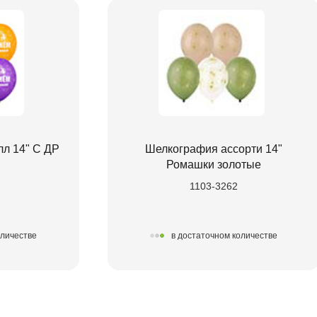
л 14" С ДР
Шелкография ассорти 14"
Ромашки золотые
1103-3262
оличестве
в достаточном количестве