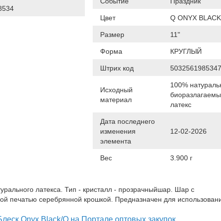
Событие
Праздник
8534
Цвет
Q ONYX BLACK
Размер
11"
Форма
КРУГЛЫЙ
Штрих код
503256198534
100% натураль
Исходный
биоразлагаем
материал
латекс
Дата последнего
изменения
12-02-2026
элемента
Вес
3.900 г
урального латекса. Тип - кристалл - прозрачныйшар. Шар с
ой печатью серебрянной крошкой. Предназначен для использовани
леск Onyx Black/Q на Портале оптовых закупок