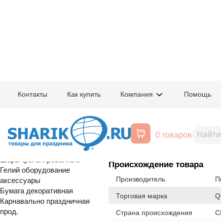
Главная
/
Товары для праздника
/
Оптовый каталог
/
Шары латексные
/
К
Контакты
Как купить
Компания
Помощь
Воздушные шары, все для
1103-0641
Шелк 11" Зве
праздника
0 товаров
Расширенный поиск
Шары латексные
Шары фольгированные
Происхождение товара
Гелий оборудование
Производитель
П
аксессуары
Бумага декоративная
Торговая марка
Q
Карнавально праздничная
прод.
Страна происхождения
С