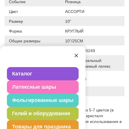
Событие
Розница
Цвет
АССОРТИ
Размер
10"
Форма
КРУГЛЫЙ
Общие размеры
10"/25СМ
Штрих код
8021886200249
100% натуральный
Исходный материал
биоразлагаемый латекс
Каталог
Дата последнего
28-01-2026
изменения элемента
Латексные шары
Вес
2.560 г
Фольгированные шары
Описание товара
Шар из натурального латекса. Ассорти из 5-7 цветов (в
Гелий и оборудование
случайном соотношении), одного типа - кристалл
(полупрозрачный). Предназначенный для использования в
Товары для праздника
оформлении и розничной продаже.