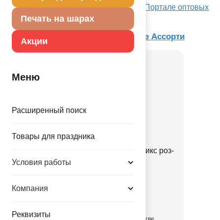
Посмотреть 10" Кристалл ассорти на Портале оптовых
закупок
Печать на шарах
Товар из коллекции
Многоцветное Ассорти
Акции
Меню
Расширенный поиск
Товары для праздника
Шарики пенопласт 6-8ммМикс роз-
сирен10гр
Условия работы
1501-7289
Компания
47.00 руб.
Реквизиты
в достаточном количестве