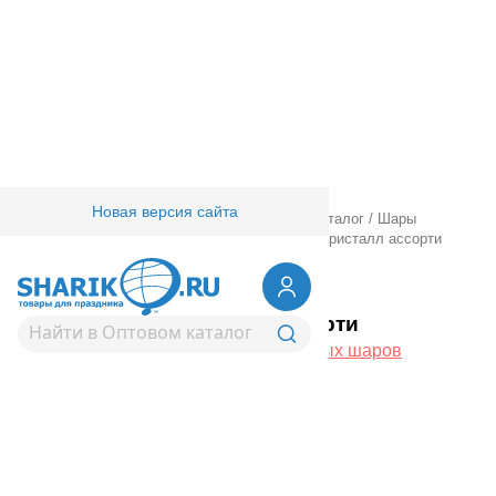
Новая версия сайта
Главная
/
Товары для праздника
/
Оптовый каталог
/
Шары
латексные
/
Ассорти из круглых шаров
/
10" Кристалл ассорти
1101-0240
10" Кристалл ассорти
Вернуться в раздел Ассорти из круглых шаров