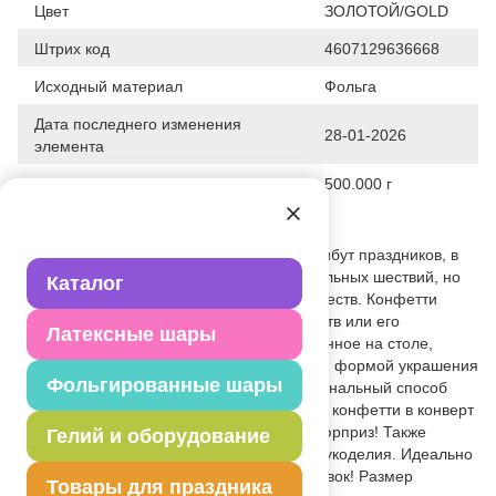
Цвет
ЗОЛОТОЙ/GOLD
Штрих код
4607129636668
Исходный материал
Фольга
Дата последнего изменения
28-01-2026
элемента
Вес
500.000 г
Описание товара
Золотое конфетти - неотъемлемый атрибут праздников, в
основном, балов, карнавалов, триумфальных шествий, но
Каталог
также дней рождения и свадебных торжеств. Конфетти
осыпают друг друга участники празднеств или его
Латексные шары
сбрасывают сверху. Конфетти, рассыпанное на столе,
является необычной и привлекательной формой украшения
Фольгированные шары
праздничного застолья. Еще один оригинальный способ
порадовать друзей и близких - насыпьте конфетти в конверт
с открыткой - это будет неожиданный сюрприз! Также
Гелий и оборудование
конфетти - прекрасный материал для рукоделия. Идеально
подходит для заправки пусковых установок! Размер
Товары для праздника