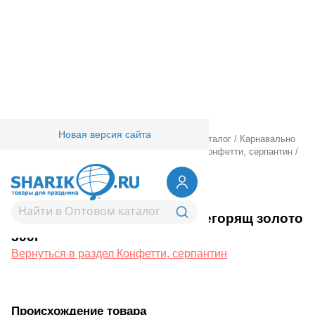
Новая версия сайта
Главная
/
Товары для праздника
/
Оптовый каталог
/
Карнавально
праздничная прод.
/
Карнавал аксессуары
/
Конфетти, серпантин
/
Конфетти фольг негорящ золото 500г
1501-0956
Конфетти фольг негорящ золото
500г
Вернуться в раздел Конфетти, серпантин
Происхождение товара