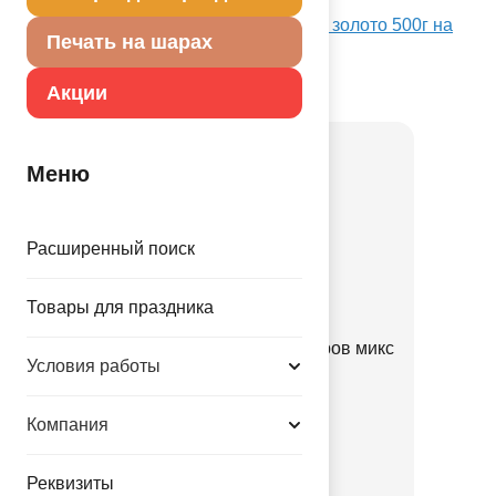
конфетти - 1,5 см х 5 см. Вес – 500 г
Посмотреть Конфетти фольг негорящ золото 500г на
Печать на шарах
Портале оптовых закупок
Товар из коллекции
Золотая
Акции
Меню
Расширенный поиск
Товары для праздника
Набор Арка золотая из шаров микс
Условия работы
70шт
1111-1364
Компания
690.00 руб.
Реквизиты