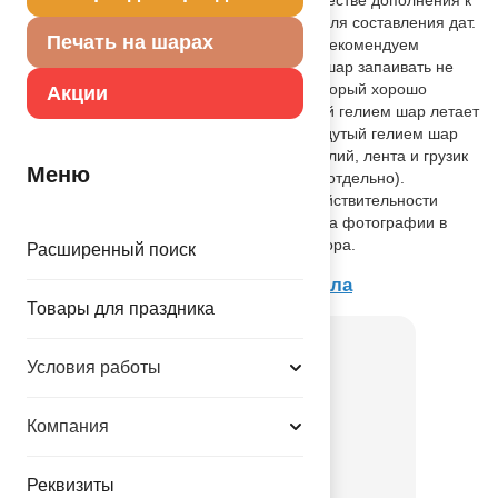
фонтану из воздушных шаров, а также для составления дат.
Печать на шарах
Поставляется в ненадутом состоянии. Рекомендуем
надувать шар гелием. Плотно надутый шар запаивать не
требуется – шар снабжен клапаном, который хорошо
Акции
удерживает гелий внутри шара. Надутый гелием шар летает
от двух дней. Не забудьте привязать надутый гелием шар
лентой к грузику, чтобы он не улетел (гелий, лента и грузик
Меню
не входят в комплект, а приобретаются отдельно).
Внимание! Цветовой оттенок шара в действительности
может отличаться от представленного на фотографии в
зависимости от настроек Вашего монитора.
Расширенный поиск
Товар из коллекции
Цифры и числа
Товары для праздника
Условия работы
Компания
Реквизиты