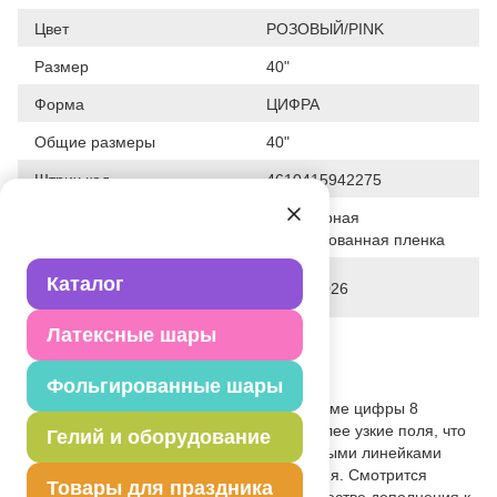
Цвет
РОЗОВЫЙ/PINK
Размер
40"
Форма
ЦИФРА
Общие размеры
40"
Штрих код
4610415942275
Полимерная
Исходный материал
фольгированная пленка
Дата последнего изменения
Каталог
31-03-2026
элемента
Латексные шары
Вес
36.000 г
Описание товара
Фольгированные шары
Воздушный фольгированный шар в форме цифры 8
зефирного цвета. Цифра Slim имеет более узкие поля, что
Гелий и оборудование
при той же высоте (в сравнении с базовыми линейками
цифр) позволяет экономить расход гелия. Смотрится
Товары для праздника
красиво как самостоятельно, так и в качестве дополнения к