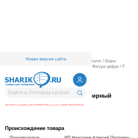
Новая версия сайта
Главная
/
Товары для праздника
/
Оптовый каталог
/
Шары
фольгированные
/
Шары фигурные большие
/
Фигура цифра
/
Р
ЦИФРА 8 40" Зефирный
1207-6510
Р ЦИФРА 8 40" Зефирный
Вернуться в раздел Фигура цифра
Происхождение товара
Производитель
ИП Николаев Алексей Петрович