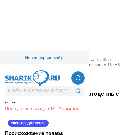
Новая версия сайта
Главная
/
Товары для праздника
/
Оптовый каталог
/
Шары
фольгированные
/
18" 20" с рисунком
/
18" Anagram
/
А 18" HB
Камни драгоценные S40
1202-4178
А 18" HB Камни драгоценные
S40
Вернуться в раздел 18" Anagram
спец. предложение
Происхождение товара