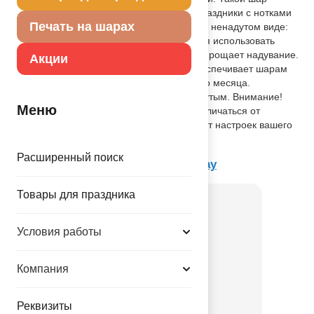
особенно понравится тем, кто любит праздники с нотками
Печать на шарах
роскоши и элегантности. Размер шара в ненадутом виде:
17"/43см. Для надувания рекомендуется использовать
гелий. Имеет встроенный клапан, что упрощает надувание.
Акции
Высококачественная тонкая пленка обеспечивает шарам
сохранение формы от недели до одного месяца.
Фольгированный шар продается ненадутым. Внимание!
Меню
Реальный цвет может незначительно отличаться от
изображения на экране в зависимости от настроек вашего
монитора.
Расширенный поиск
Товар из коллекции
Happy Birthday
Товары для праздника
Условия работы
Компания
Реквизиты