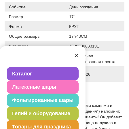
Событие
День рождения
Размер
17"
Форма
КРУГ
Общие размеры
17"/43СМ
Штрих код
4690390633191
Полимерная
Исходный материал
фольгированная пленка
Дата последнего изменения
Каталог
28-01-2026
элемента
Латексные шары
Вес
10.840 г
Описание товара
Фольгированные шары
Круглый шар с роскошными драгоценными камнями и
надписью "Happy birthday" ("С днем рождения") напомнит,
Гелий и оборудование
что лучшие друзья девушек — это бриллианты! Он добавит
празднику блеска и шика, будто именинница получила в
Товары для праздника
подарок целую шкатулку драгоценностей. Такой шар