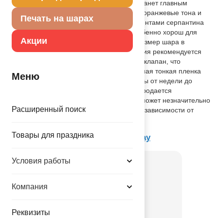
"Happy birthday" ("С днем рождения") станет главным
украшением детского праздника. Ярко- оранжевые тона и
Печать на шарах
весёлый дизайн с яркими конфетти и лентами серпантина
поднимают настроение. Такой шар особенно хорош для
Акции
именинников, обожающих животных. Размер шара в
ненадутом виде: 17"/43см. Для надувания рекомендуется
использовать гелий. Имеет встроенный клапан, что
упрощает надувание. Высококачественная тонкая пленка
Меню
обеспечивает шарам сохранение формы от недели до
одного месяца. Фольгированный шар продается
ненадутым. Внимание! Реальный цвет может незначительно
Расширенный поиск
отличаться от изображения на экране в зависимости от
настроек вашего монитора.
Товары для праздника
Товар из коллекции
Happy Birthday
Условия работы
Компания
Реквизиты