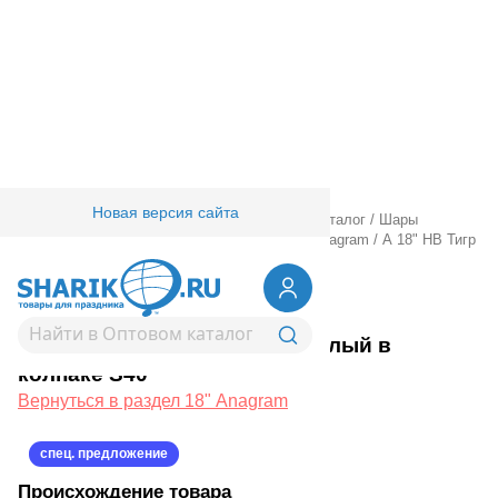
Новая версия сайта
Главная
/
Товары для праздника
/
Оптовый каталог
/
Шары
фольгированные
/
18" 20" с рисунком
/
18" Anagram
/
А 18" HB Тигр
веселый в колпаке S40
1202-4211
А 18" HB Тигр веселый в
колпаке S40
Вернуться в раздел 18" Anagram
спец. предложение
Происхождение товара