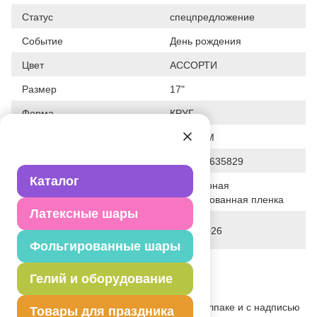
Статус
спецпредложение
Событие
День рождения
Цвет
АССОРТИ
Размер
17"
Форма
КРУГ
Общие размеры
17"/43СМ
Штрих код
4690390635829
Каталог
Полимерная
Исходный материал
фольгированная пленка
Латексные шары
Дата последнего изменения
28-01-2026
элемента
Фольгированные шары
Вес
8.200 г
Гелий и оборудование
Описание товара
Очаровательный тигр в праздничном колпаке и с надписью
Товары для праздника