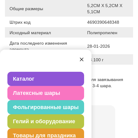
5,2СМ X 5,2СМ Х
Общие размеры
5,1СМ
Штрих код
4690390648348
Исходный материал
Полипропилен
Дата последнего изменения
28-01-2026
элемента
Вес
23.100 г
Описание товара
Каталог
Оформительская лента, используется для завязывания
шаров. Длина ленты позволяет завязвть 3-4 шара.
Латексные шары
Товар из коллекции
Белая
Фольгированные шары
Гелий и оборудование
Товары для праздника