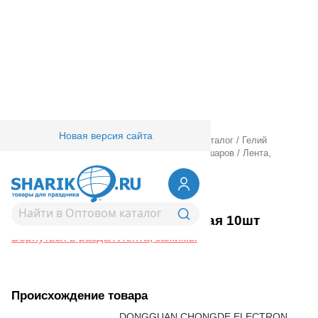
Новая версия сайта
Главная
/
Товары для праздника
/
Оптовый каталог
/
Гелий
оборудование аксессуары
/
Аксессуары для шаров
/
Лента,
зажимы
/
Лента 5ммХ5м белая 10шт
1302-1701
Лента 5ммХ5м белая 10шт
Вернуться в раздел Лента, зажимы
Происхождение товара
DONGGUAN CHONGDE ELECTRON