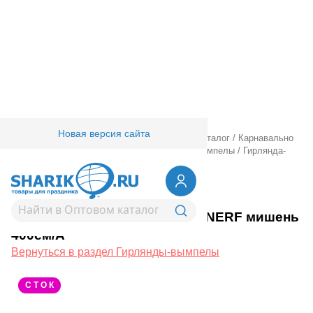
Новая версия сайта
Главная
/
Товары для праздника
/
Оптовый каталог
/
Карнавально
праздничная прод.
/
Гирлянды.
/
Гирлянды-вымпелы
/
Гирлянда-
вымпел NERF мишень 400см/А
1505-2050
Гирлянда-вымпел NERF мишень
400см/А
Вернуться в раздел Гирлянды-вымпелы
С Т О К