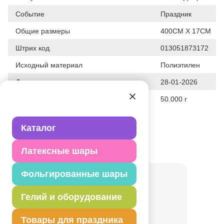
Событие
Праздник
Общие размеры
400СМ Х 17СМ
Штрих код
013051873172
Исходный материал
Полиэтилен
Дата последнего изменения элемента
28-01-2026
Вес
50.000 г
Описание товара
Каталог
Перетяжка, украшение интерьера.
Товар из коллекции
NERF
Латексные шары
Фольгированные шары
Гелий и оборудование
Товары для праздника